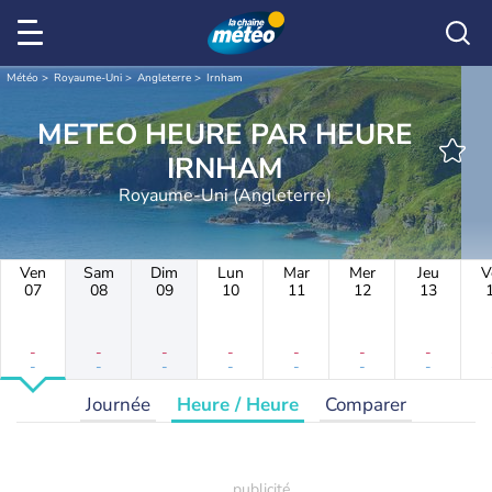
Météo
Royaume-Uni
Angleterre
Irnham
METEO HEURE PAR HEURE
IRNHAM
Royaume-Uni (Angleterre)
Ven
Sam
Dim
Lun
Mar
Mer
Jeu
V
07
08
09
10
11
12
13
-
-
-
-
-
-
-
-
-
-
-
-
-
-
Journée
Heure / Heure
Comparer