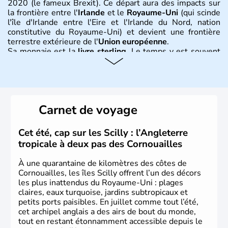
2020 (le fameux Brexit). Ce départ aura des impacts sur
la frontière entre l'
Irlande
et le
Royaume-Uni
(qui scinde
l'île d'Irlande entre l'Eire et l'Irlande du Nord, nation
constitutive du Royaume-Uni) et devient une frontière
terrestre extérieure de l'
Union européenne
.
Sa monnaie est la
livre sterling
. Le temps y est souvent
instable avec de nombreuses précipitations : il s’agit d’un
climat océanique tempéré. La Croix de Saint-George est
l’emblème national qui sert d’illustration au drapeau
rouge et bleu bien connu.
Carnet de voyage
Histoire et administration
L'Angleterre est l’une des quatre nations constitutives du
Cet été, cap sur les Scilly : l’Angleterre
Royaume-Uni
. Elle est peuplée de plus de 50 millions
tropicale à deux pas des Cornouailles
d’habitants, les
Anglais
, et constitue à elle seule, près de
84% de la population de l’ensemble. Le pays s’est créé au
À une quarantaine de kilomètres des côtes de
Xème siècle et tient son nom des
Angles
, peuple
Cornouailles, les îles Scilly offrent l’un des décors
germanique installé sur ces terres. Première démocratie
les plus inattendus du Royaume-Uni : plages
parlementaire au monde, elle doit son développement à
claires, eaux turquoise, jardins subtropicaux et
l’essor industriel du XIXème siècle.
petits ports paisibles. En juillet comme tout l’été,
cet archipel anglais a des airs de bout du monde,
tout en restant étonnamment accessible depuis le