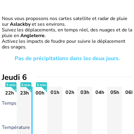
Nous vous proposons nos cartes satellite et radar de pluie
sur
Aslackby
et ses environs.
Suivez les déplacements, en temps réel, des nuages et de la
pluie en
Angleterre
.
Activez les impacts de foudre pour suivre le déplacement
des orages.
Pas de précipitations dans les deux jours.
Jeudi 6
5 min
5 min
5 min
01h
02h
03h
04h
05h
06h
22h
23h
00h
+
+
+
Temps
Température