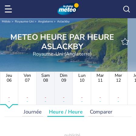
Météo
Royaume-Uni
Angleterre
Aslackby
METEO HEURE PAR HEURE
ASLACKBY
Royaume-Uni (Angleterre)
Jeu
Ven
Sam
Dim
Lun
Mar
Mer
J
06
07
08
09
10
11
12
-
-
-
-
-
-
-
-
-
-
-
-
-
-
Journée
Heure / Heure
Comparer