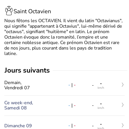
Saint Octavien
Nous fêtons les OCTAVIEN. Il vient du latin "Octavianus",
qui signifie "appartenant à Octavius", lui-même dérivé de
"octavus", signifiant "huitième" en latin. Le prénom
Octavien évoque donc la romanité, l’empire et une
certaine noblesse antique. Ce prénom Octavien est rare
de nos jours, plus courant dans les pays de tradition
latine.
jours suivants
Demain,
-
-
|
-
-
Vendredi 07
km/h
Ce week-end,
-
-
|
-
-
Samedi 08
km/h
-
-
|
-
Dimanche 09
-
km/h