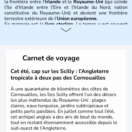
la frontière entre l'
Irlande
et le
Royaume-Uni
(qui scinde
l'île d'Irlande entre l'Eire et l'Irlande du Nord, nation
constitutive du Royaume-Uni) et devient une frontière
terrestre extérieure de l'
Union européenne
.
Sa monnaie est la
livre sterling
. Le temps y est souvent
instable avec de nombreuses précipitations : il s’agit d’un
climat océanique tempéré. La Croix de Saint-George est
l’emblème national qui sert d’illustration au drapeau
rouge et bleu bien connu.
Carnet de voyage
Histoire et administration
L'Angleterre est l’une des quatre nations constitutives du
Cet été, cap sur les Scilly : l’Angleterre
Royaume-Uni
. Elle est peuplée de plus de 50 millions
tropicale à deux pas des Cornouailles
d’habitants, les
Anglais
, et constitue à elle seule, près de
84% de la population de l’ensemble. Le pays s’est créé au
À une quarantaine de kilomètres des côtes de
Xème siècle et tient son nom des
Angles
, peuple
Cornouailles, les îles Scilly offrent l’un des décors
germanique installé sur ces terres. Première démocratie
les plus inattendus du Royaume-Uni : plages
parlementaire au monde, elle doit son développement à
claires, eaux turquoise, jardins subtropicaux et
l’essor industriel du XIXème siècle.
petits ports paisibles. En juillet comme tout l’été,
cet archipel anglais a des airs de bout du monde,
tout en restant étonnamment accessible depuis le
sud-ouest de l’Angleterre.