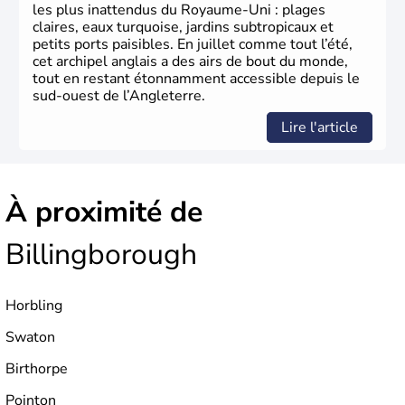
germanique installé sur ces terres. Première démocratie
les plus inattendus du Royaume-Uni : plages
parlementaire au monde, elle doit son développement à
claires, eaux turquoise, jardins subtropicaux et
l’essor industriel du XIXème siècle.
petits ports paisibles. En juillet comme tout l’été,
cet archipel anglais a des airs de bout du monde,
tout en restant étonnamment accessible depuis le
sud-ouest de l’Angleterre.
Lire l'article
À proximité de
Billingborough
Horbling
Swaton
Birthorpe
Pointon