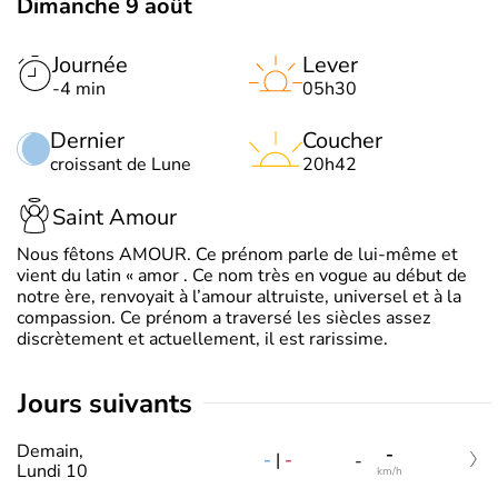
Dimanche 9 août
Journée
Lever
-4 min
05h30
Dernier
Coucher
croissant de Lune
20h42
Saint Amour
Nous fêtons AMOUR. Ce prénom parle de lui-même et
vient du latin « amor . Ce nom très en vogue au début de
notre ère, renvoyait à l’amour altruiste, universel et à la
compassion. Ce prénom a traversé les siècles assez
discrètement et actuellement, il est rarissime.
jours suivants
Demain,
-
-
|
-
-
Lundi 10
km/h