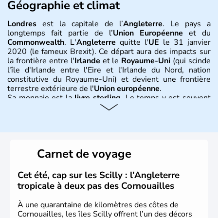
Géographie et climat
Londres
est la capitale de l’
Angleterre
. Le pays a
longtemps fait partie de l’
Union Européenne
et du
Commonwealth
. L'
Angleterre
quitte l'
UE
le 31 janvier
2020 (le fameux Brexit). Ce départ aura des impacts sur
la frontière entre l'
Irlande
et le
Royaume-Uni
(qui scinde
l'île d'Irlande entre l'Eire et l'Irlande du Nord, nation
constitutive du Royaume-Uni) et devient une frontière
terrestre extérieure de l'
Union européenne
.
Sa monnaie est la
livre sterling
. Le temps y est souvent
instable avec de nombreuses précipitations : il s’agit d’un
climat océanique tempéré. La Croix de Saint-George est
l’emblème national qui sert d’illustration au drapeau
rouge et bleu bien connu.
Carnet de voyage
Histoire et administration
L'Angleterre est l’une des quatre nations constitutives du
Cet été, cap sur les Scilly : l’Angleterre
Royaume-Uni
. Elle est peuplée de plus de 50 millions
tropicale à deux pas des Cornouailles
d’habitants, les
Anglais
, et constitue à elle seule, près de
84% de la population de l’ensemble. Le pays s’est créé au
À une quarantaine de kilomètres des côtes de
Xème siècle et tient son nom des
Angles
, peuple
Cornouailles, les îles Scilly offrent l’un des décors