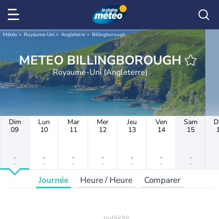
Météo
Royaume-Uni
Angleterre
Billingborough
METEO BILLINGBOROUGH
Royaume-Uni (Angleterre)
Dim
Lun
Mar
Mer
Jeu
Ven
Sam
D
09
10
11
12
13
14
15
-
-
-
-
-
-
-
-
-
-
-
-
-
-
Journée
Heure / Heure
Comparer