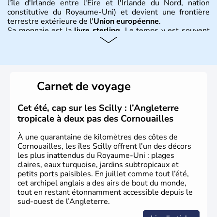
l'île d'Irlande entre l'Eire et l'Irlande du Nord, nation
constitutive du Royaume-Uni) et devient une frontière
terrestre extérieure de l'
Union européenne
.
Sa monnaie est la
livre sterling
. Le temps y est souvent
instable avec de nombreuses précipitations : il s’agit d’un
climat océanique tempéré. La Croix de Saint-George est
l’emblème national qui sert d’illustration au drapeau
rouge et bleu bien connu.
Carnet de voyage
Histoire et administration
L'Angleterre est l’une des quatre nations constitutives du
Cet été, cap sur les Scilly : l’Angleterre
Royaume-Uni
. Elle est peuplée de plus de 50 millions
tropicale à deux pas des Cornouailles
d’habitants, les
Anglais
, et constitue à elle seule, près de
84% de la population de l’ensemble. Le pays s’est créé au
À une quarantaine de kilomètres des côtes de
Xème siècle et tient son nom des
Angles
, peuple
Cornouailles, les îles Scilly offrent l’un des décors
germanique installé sur ces terres. Première démocratie
les plus inattendus du Royaume-Uni : plages
parlementaire au monde, elle doit son développement à
claires, eaux turquoise, jardins subtropicaux et
l’essor industriel du XIXème siècle.
petits ports paisibles. En juillet comme tout l’été,
cet archipel anglais a des airs de bout du monde,
tout en restant étonnamment accessible depuis le
sud-ouest de l’Angleterre.