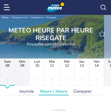
Météo
Royaume-Uni
Angleterre
Risegate
METEO HEURE PAR HEURE
RISEGATE
Royaume-Uni (Angleterre)
Sam
Dim
Lun
Mar
Mer
Jeu
Ven
S
08
09
10
11
12
13
14
-
-
-
-
-
-
-
-
-
-
-
-
-
-
Journée
Heure / Heure
Comparer