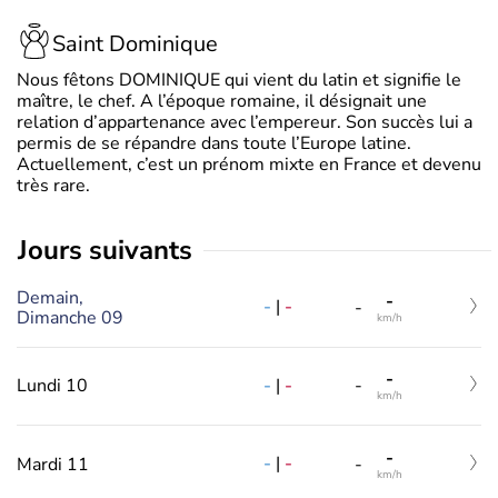
Saint Dominique
Nous fêtons DOMINIQUE qui vient du latin et signifie le
maître, le chef. A l’époque romaine, il désignait une
relation d’appartenance avec l’empereur. Son succès lui a
permis de se répandre dans toute l’Europe latine.
Actuellement, c’est un prénom mixte en France et devenu
très rare.
jours suivants
Demain,
-
-
|
-
-
Dimanche 09
km/h
-
-
|
-
Lundi 10
-
km/h
-
-
|
-
Mardi 11
-
km/h