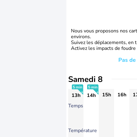
Nous vous proposons nos carte
environs.
Suivez les déplacements, en t
Activez les impacts de foudre
Pas de 
Samedi 8
5 min
5 min
15h
16h
1
13h
14h
+
+
Temps
Température