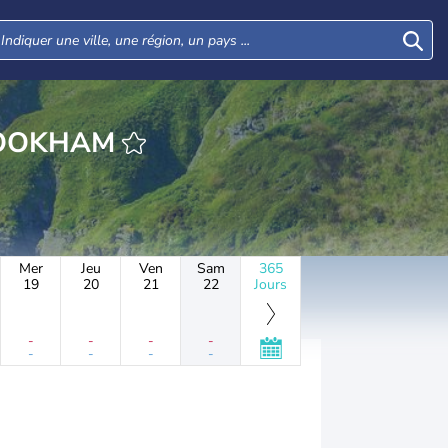
RE LITTLE BOOKHAM
Mer
Jeu
Ven
Sam
365
19
20
21
22
Jours
-
-
-
-
-
-
-
-