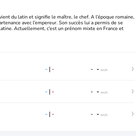
t du latin et signifie le maître, le chef. A l’époque romaine,
partenance avec l’empereur. Son succès lui a permis de se
latine. Actuellement, c’est un prénom mixte en France et
-
|
-
-
-
km/h
-
|
-
-
-
km/h
-
|
-
-
-
km/h