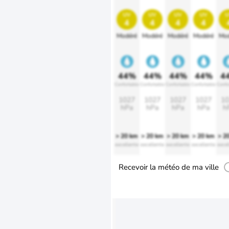
uv
uv
uv
uv
u
4
4
4
4
Modéré
Modéré
Modéré
Modéré
Mod
44%
44%
44%
44%
4
Confortable
Confortable
Confortable
Confortable
Confo
1027
1027
1027
1027
10
hPa
hPa
hPa
hPa
h
> 20 km
> 20 km
> 20 km
> 20 km
> 2
excellente
excellente
excellente
excellente
excel
Recevoir la météo de ma ville