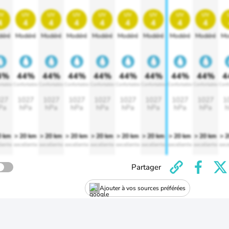
v
uv
uv
uv
uv
uv
uv
uv
uv
4
4
4
4
4
4
4
4
4
éré
Modéré
Modéré
Modéré
Modéré
Modéré
Modéré
Modéré
Modéré
Mo
4%
44%
44%
44%
44%
44%
44%
44%
44%
4
rtable
Confortable
Confortable
Confortable
Confortable
Confortable
Confortable
Confortable
Confortable
Conf
27
1027
1027
1027
1027
1027
1027
1027
1027
1
Pa
hPa
hPa
hPa
hPa
hPa
hPa
hPa
hPa
h
0 km
> 20 km
> 20 km
> 20 km
> 20 km
> 20 km
> 20 km
> 20 km
> 20 km
> 
lente
excellente
excellente
excellente
excellente
excellente
excellente
excellente
excellente
exce
Partager
Ajouter à vos sources préférées