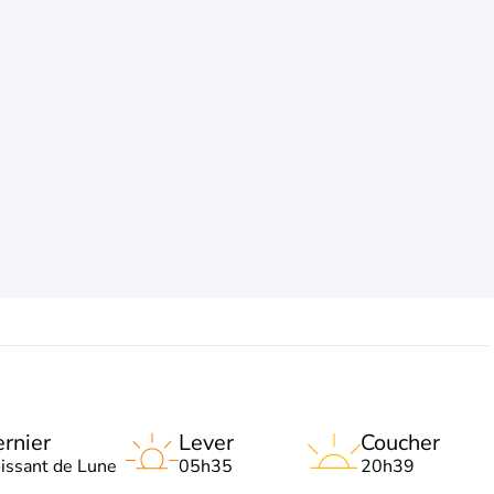
rnier
Lever
Coucher
oissant de Lune
05h35
20h39