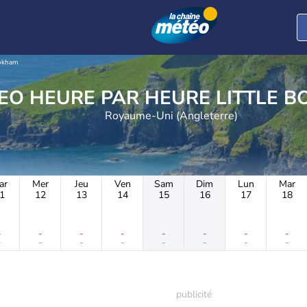
ookham
METEO HEURE PAR HEU
Royaume-Uni (Angleterre)
ar
Mer
Jeu
Ven
Sam
Dim
Lun
Mar
1
12
13
14
15
16
17
18
-
-
-
-
-
-
-
-
-
-
-
-
-
-
-
-