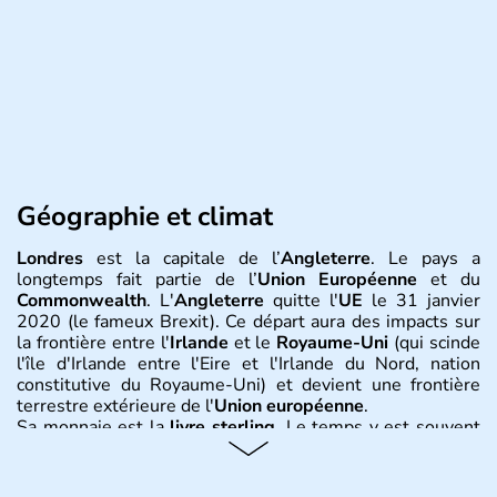
Géographie et climat
Londres
est la capitale de l’
Angleterre
. Le pays a
longtemps fait partie de l’
Union Européenne
et du
Commonwealth
. L'
Angleterre
quitte l'
UE
le 31 janvier
2020 (le fameux Brexit). Ce départ aura des impacts sur
la frontière entre l'
Irlande
et le
Royaume-Uni
(qui scinde
l'île d'Irlande entre l'Eire et l'Irlande du Nord, nation
constitutive du Royaume-Uni) et devient une frontière
terrestre extérieure de l'
Union européenne
.
Sa monnaie est la
livre sterling
. Le temps y est souvent
instable avec de nombreuses précipitations : il s’agit d’un
climat océanique tempéré. La Croix de Saint-George est
l’emblème national qui sert d’illustration au drapeau