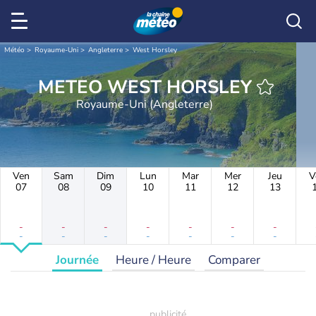
Météo
Royaume-Uni
Angleterre
West Horsley
METEO WEST HORSLEY
Royaume-Uni (Angleterre)
Ven
Sam
Dim
Lun
Mar
Mer
Jeu
V
07
08
09
10
11
12
13
-
-
-
-
-
-
-
-
-
-
-
-
-
-
Journée
Heure / Heure
Comparer