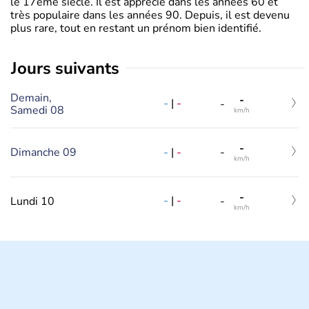
le 17ème siècle. Il est apprécié dans les années 60 et
très populaire dans les années 90. Depuis, il est devenu
plus rare, tout en restant un prénom bien identifié.
jours suivants
Demain,
-
-
|
-
-
Samedi 08
km/h
-
-
|
-
Dimanche 09
-
km/h
-
-
|
-
Lundi 10
-
km/h