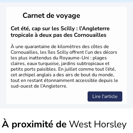
rouge et bleu bien connu.
Carnet de voyage
Histoire et administration
L'Angleterre est l’une des quatre nations constitutives du
Cet été, cap sur les Scilly : l’Angleterre
Royaume-Uni
. Elle est peuplée de plus de 50 millions
tropicale à deux pas des Cornouailles
d’habitants, les
Anglais
, et constitue à elle seule, près de
84% de la population de l’ensemble. Le pays s’est créé au
À une quarantaine de kilomètres des côtes de
Xème siècle et tient son nom des
Angles
, peuple
Cornouailles, les îles Scilly offrent l’un des décors
germanique installé sur ces terres. Première démocratie
les plus inattendus du Royaume-Uni : plages
parlementaire au monde, elle doit son développement à
claires, eaux turquoise, jardins subtropicaux et
l’essor industriel du XIXème siècle.
petits ports paisibles. En juillet comme tout l’été,
cet archipel anglais a des airs de bout du monde,
tout en restant étonnamment accessible depuis le
sud-ouest de l’Angleterre.
Lire l'article
À proximité de
West Horsley