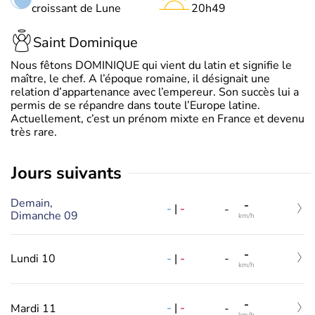
croissant de Lune
20h49
Saint Dominique
Nous fêtons DOMINIQUE qui vient du latin et signifie le
maître, le chef. A l’époque romaine, il désignait une
relation d’appartenance avec l’empereur. Son succès lui a
permis de se répandre dans toute l’Europe latine.
Actuellement, c’est un prénom mixte en France et devenu
très rare.
jours suivants
Demain,
-
-
|
-
-
Dimanche 09
km/h
-
-
|
-
Lundi 10
-
km/h
-
-
|
-
Mardi 11
-
km/h