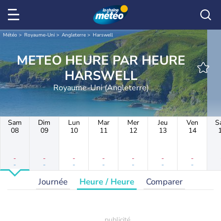
Météo
Royaume-Uni
Angleterre
Harswell
METEO HEURE PAR HEURE
HARSWELL
Royaume-Uni (Angleterre)
Sam
Dim
Lun
Mar
Mer
Jeu
Ven
S
08
09
10
11
12
13
14
-
-
-
-
-
-
-
-
-
-
-
-
-
-
Journée
Heure / Heure
Comparer