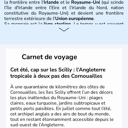
la frontière entre l'
Irlande
et le
Royaume-Uni
(qui scinde
l'île d'Irlande entre l'Eire et l'Irlande du Nord, nation
constitutive du Royaume-Uni) et devient une frontière
terrestre extérieure de l'
Union européenne
.
Sa monnaie est la
livre sterling
. Le temps y est souvent
instable avec de nombreuses précipitations : il s’agit d’un
climat océanique tempéré. La Croix de Saint-George est
l’emblème national qui sert d’illustration au drapeau
rouge et bleu bien connu.
Carnet de voyage
Histoire et administration
L'Angleterre est l’une des quatre nations constitutives du
Cet été, cap sur les Scilly : l’Angleterre
Royaume-Uni
. Elle est peuplée de plus de 50 millions
tropicale à deux pas des Cornouailles
d’habitants, les
Anglais
, et constitue à elle seule, près de
84% de la population de l’ensemble. Le pays s’est créé au
À une quarantaine de kilomètres des côtes de
Xème siècle et tient son nom des
Angles
, peuple
Cornouailles, les îles Scilly offrent l’un des décors
germanique installé sur ces terres. Première démocratie
les plus inattendus du Royaume-Uni : plages
parlementaire au monde, elle doit son développement à
claires, eaux turquoise, jardins subtropicaux et
l’essor industriel du XIXème siècle.
petits ports paisibles. En juillet comme tout l’été,
cet archipel anglais a des airs de bout du monde,
tout en restant étonnamment accessible depuis le
sud-ouest de l’Angleterre.