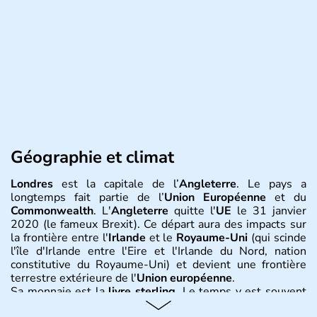
Géographie et climat
Londres
est la capitale de l’
Angleterre
. Le pays a
longtemps fait partie de l’
Union Européenne
et du
Commonwealth
. L'
Angleterre
quitte l'
UE
le 31 janvier
2020 (le fameux Brexit). Ce départ aura des impacts sur
la frontière entre l'
Irlande
et le
Royaume-Uni
(qui scinde
l'île d'Irlande entre l'Eire et l'Irlande du Nord, nation
constitutive du Royaume-Uni) et devient une frontière
terrestre extérieure de l'
Union européenne
.
Sa monnaie est la
livre sterling
. Le temps y est souvent
instable avec de nombreuses précipitations : il s’agit d’un