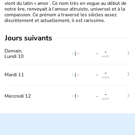
vient du latin « amor . Ce nom très en vogue au début de
notre ère, renvoyait à l’amour altruiste, universel et à la
compassion. Ce prénom a traversé les siècles assez
discrètement et actuellement, il est rarissime.
jours suivants
Demain,
-
-
|
-
-
Lundi 10
km/h
-
-
|
-
Mardi 11
-
km/h
-
-
|
-
Mercredi 12
-
km/h