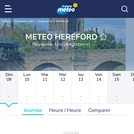
Météo
Royaume-Uni
Angleterre
Hereford
METEO HEREFORD
Royaume-Uni (Angleterre)
Dim
Lun
Mar
Mer
Jeu
Ven
Sam
D
09
10
11
12
13
14
15
-
-
-
-
-
-
-
-
-
-
-
-
-
-
Journée
Heure / Heure
Comparer