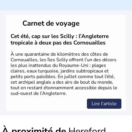
climat océanique tempéré. La Croix de Saint-George est
l’emblème national qui sert d’illustration au drapeau
rouge et bleu bien connu.
Carnet de voyage
Histoire et administration
L'Angleterre est l’une des quatre nations constitutives du
Cet été, cap sur les Scilly : l’Angleterre
Royaume-Uni
. Elle est peuplée de plus de 50 millions
tropicale à deux pas des Cornouailles
d’habitants, les
Anglais
, et constitue à elle seule, près de
84% de la population de l’ensemble. Le pays s’est créé au
À une quarantaine de kilomètres des côtes de
Xème siècle et tient son nom des
Angles
, peuple
Cornouailles, les îles Scilly offrent l’un des décors
germanique installé sur ces terres. Première démocratie
les plus inattendus du Royaume-Uni : plages
parlementaire au monde, elle doit son développement à
claires, eaux turquoise, jardins subtropicaux et
l’essor industriel du XIXème siècle.
petits ports paisibles. En juillet comme tout l’été,
cet archipel anglais a des airs de bout du monde,
tout en restant étonnamment accessible depuis le
sud-ouest de l’Angleterre.
Lire l'article
À proximité de
Hereford