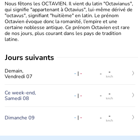
Nous fêtons les OCTAVIEN. Il vient du latin "Octavianus",
qui signifie "appartenant à Octavius", lui-même dérivé de
"octavus", signifiant "huitième" en latin. Le prénom
Octavien évoque donc la romanité, l’empire et une
certaine noblesse antique. Ce prénom Octavien est rare
de nos jours, plus courant dans les pays de tradition
latine.
jours suivants
Demain,
-
-
|
-
-
Vendredi 07
km/h
Ce week-end,
-
-
|
-
-
Samedi 08
km/h
-
-
|
-
Dimanche 09
-
km/h