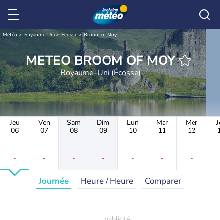
Météo
Royaume-Uni
Écosse
Broom of Moy
METEO BROOM OF MOY
Royaume-Uni (Écosse)
Jeu
Ven
Sam
Dim
Lun
Mar
Mer
J
06
07
08
09
10
11
12
-
-
-
-
-
-
-
-
-
-
-
-
-
-
Journée
Heure / Heure
Comparer