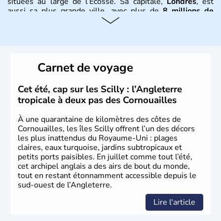
situées au large de l’Écosse. Sa capitale,
Londres
, est
aussi sa plus grande ville, avec plus de
8 millions de
Londoniens
. La
population totale du Royaume-Uni
dépasse les
60 millions d’habitants
, appelés
Britanniques
.
Histoire et administration
Carnet de voyage
Le
Royaume-Uni
naît officiellement en 1801 avec l’
Acte
d’Union
, réunissant le
Royaume de Grande-Bretagne
et
Cet été, cap sur les Scilly : l’Angleterre
le
Royaume d’Irlande
. Puissance majeure du
Siècle des
tropicale à deux pas des Cornouailles
Lumières
, il s’illustre en
littérature
, en
sciences
et dans
l’innovation. Il devient en 1807 la première nation à abolir
À une quarantaine de kilomètres des côtes de
le
commerce d’esclaves
. Membre de l’
Union Européenne
Cornouailles, les îles Scilly offrent l’un des décors
à partir de 1973, le
Royaume-Uni
engage, dès les années
les plus inattendus du Royaume-Uni : plages
1980, d’importantes
réformes économiques
fondées sur
claires, eaux turquoise, jardins subtropicaux et
le
libéralisme
, influençant durablement son
petits ports paisibles. En juillet comme tout l’été,
développement. Son
histoire riche
continue de marquer
cet archipel anglais a des airs de bout du monde,
sa culture et son rayonnement international.
tout en restant étonnamment accessible depuis le
sud-ouest de l’Angleterre.
Lire l'article