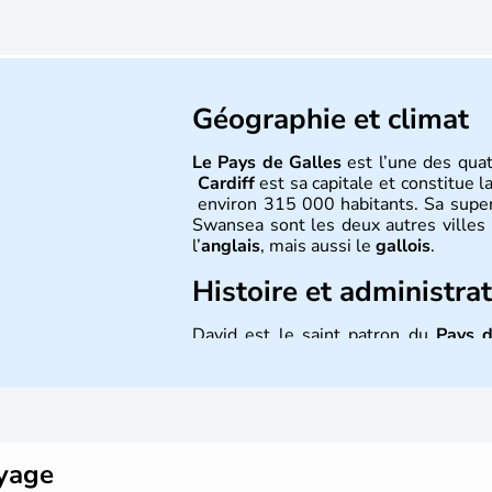
Géographie et climat
Le Pays de Galles
est l’une des quat
Cardiff
est sa capitale et constitue l
environ 315 000 habitants. Sa super
Swansea sont les deux autres villes
l’
anglais
, mais aussi le
gallois
.
Histoire et administra
David est le saint patron du
Pays d
dragon rouge est l’un des plus fam
entre les
Saxons
et les
Celtes
. Shirl
Roger Glover sont quelques-unes de
de Galles
dans le monde de la musiqu
littérature et au cinéma portent haut 
oyage