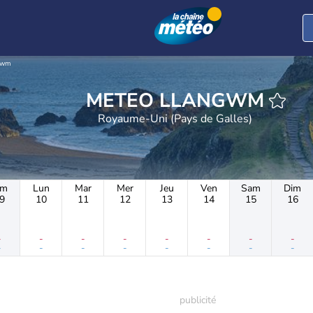
gwm
METEO LLANGWM
Royaume-Uni (Pays de Galles)
im
Lun
Mar
Mer
Jeu
Ven
Sam
Dim
9
10
11
12
13
14
15
16
-
-
-
-
-
-
-
-
-
-
-
-
-
-
-
-