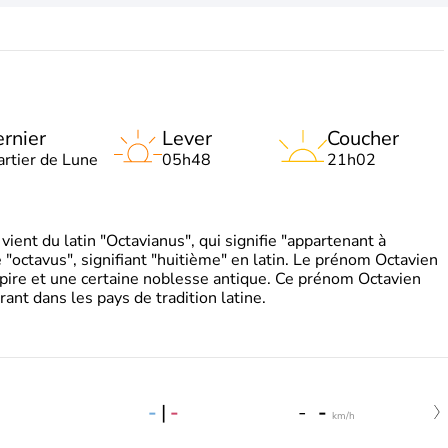
rnier
Lever
Coucher
artier de Lune
05h48
21h02
ient du latin "Octavianus", qui signifie "appartenant à
"octavus", signifiant "huitième" en latin. Le prénom Octavien
pire et une certaine noblesse antique. Ce prénom Octavien
rant dans les pays de tradition latine.
-
|
-
-
-
km/h