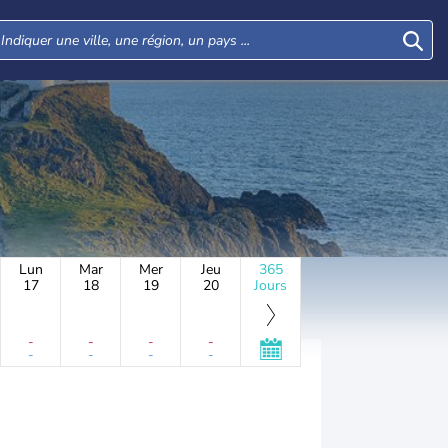
Lun
Mar
Mer
Jeu
365
17
18
19
20
Jours
-
-
-
-
-
-
-
-