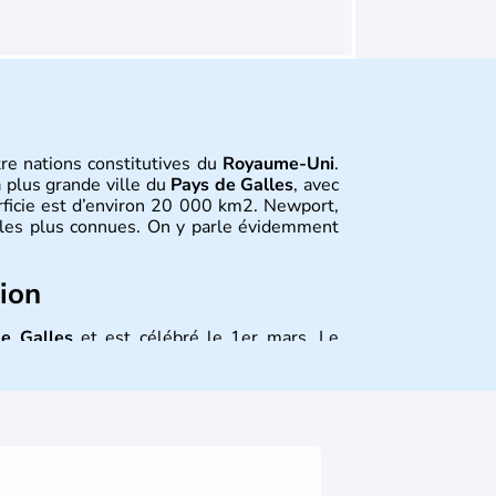
re nations constitutives du
Royaume-Uni
.
a plus grande ville du
Pays de Galles
, avec
ficie est d’environ 20 000 km2. Newport,
 les plus connues. On y parle évidemment
tion
e Galles
et est célébré le 1er mars. Le
eux symboles
gallois
, évocation de la lutte
ey Bassey, Michaël Jones, Duffy, Tom Jones,
s célébrités faisant la renommée du
Pays
e. Ken Follet et Catherine Zeta-Jones en
les couleurs de ce pays.