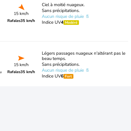
Ciel à moitié nuageux.
Sans précipitations.
15 km/h
Aucun risque de pluie
Rafales
35 km/h
Indice UV
4
Modéré
Légers passages nuageux n'altérant pas le
beau temps.
Sans précipitations.
15 km/h
Aucun risque de pluie
Rafales
35 km/h
du
Indice UV
6
Fort