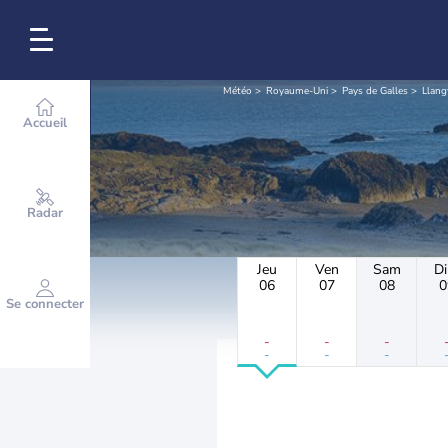
Météo
Royaume-Uni
Pays de Galles
Llan
Accueil
Radar
Jeu
Ven
Sam
D
06
07
08
0
Se connecter
-
-
-
-
-
-