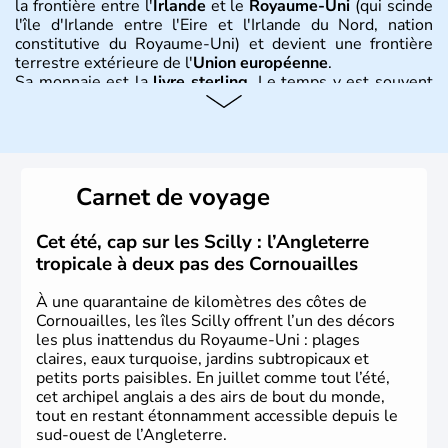
la frontière entre l'
Irlande
et le
Royaume-Uni
(qui scinde
l'île d'Irlande entre l'Eire et l'Irlande du Nord, nation
constitutive du Royaume-Uni) et devient une frontière
terrestre extérieure de l'
Union européenne
.
Sa monnaie est la
livre sterling
. Le temps y est souvent
instable avec de nombreuses précipitations : il s’agit d’un
climat océanique tempéré. La Croix de Saint-George est
l’emblème national qui sert d’illustration au drapeau
rouge et bleu bien connu.
Carnet de voyage
Histoire et administration
L'Angleterre est l’une des quatre nations constitutives du
Cet été, cap sur les Scilly : l’Angleterre
Royaume-Uni
. Elle est peuplée de plus de 50 millions
tropicale à deux pas des Cornouailles
d’habitants, les
Anglais
, et constitue à elle seule, près de
84% de la population de l’ensemble. Le pays s’est créé au
À une quarantaine de kilomètres des côtes de
Xème siècle et tient son nom des
Angles
, peuple
Cornouailles, les îles Scilly offrent l’un des décors
germanique installé sur ces terres. Première démocratie
les plus inattendus du Royaume-Uni : plages
parlementaire au monde, elle doit son développement à
claires, eaux turquoise, jardins subtropicaux et
l’essor industriel du XIXème siècle.
petits ports paisibles. En juillet comme tout l’été,
cet archipel anglais a des airs de bout du monde,
tout en restant étonnamment accessible depuis le
sud-ouest de l’Angleterre.