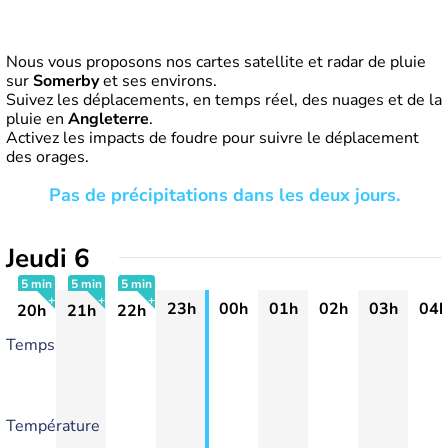
Nous vous proposons nos cartes satellite et radar de pluie
sur
Somerby
et ses environs.
Suivez les déplacements, en temps réel, des nuages et de la
pluie en
Angleterre
.
Activez les impacts de foudre pour suivre le déplacement
des orages.
Pas de précipitations dans les deux jours.
Jeudi 6
5 min
5 min
5 min
23h
00h
01h
02h
03h
04h
20h
21h
22h
+
+
+
Temps
Température