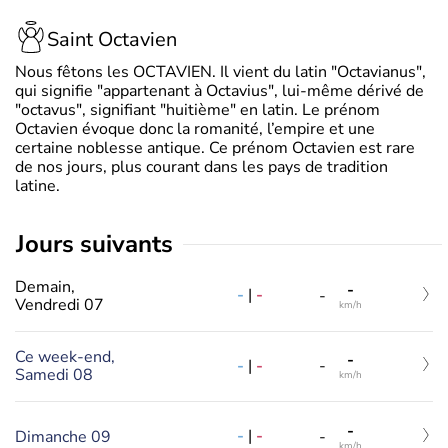
Saint Octavien
Nous fêtons les OCTAVIEN. Il vient du latin "Octavianus",
qui signifie "appartenant à Octavius", lui-même dérivé de
"octavus", signifiant "huitième" en latin. Le prénom
Octavien évoque donc la romanité, l’empire et une
certaine noblesse antique. Ce prénom Octavien est rare
de nos jours, plus courant dans les pays de tradition
latine.
jours suivants
Demain,
-
-
|
-
-
Vendredi 07
km/h
Ce week-end,
-
-
|
-
-
Samedi 08
km/h
-
-
|
-
Dimanche 09
-
km/h