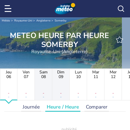
Météo
Royaume-Uni
Angleterre
Somerby
METEO HEURE PAR HEURE
SOMERBY
Royaume-Uni (Angleterre)
Jeu
Ven
Sam
Dim
Lun
Mar
Mer
J
06
07
08
09
10
11
12
-
-
-
-
-
-
-
-
-
-
-
-
-
-
Journée
Heure / Heure
Comparer