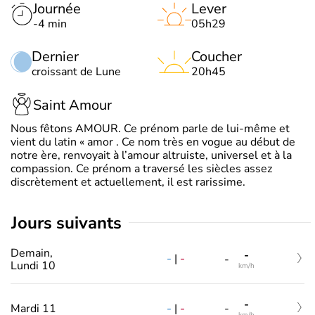
Journée
Lever
-4 min
05h29
Dernier
Coucher
croissant de Lune
20h45
Saint Amour
Nous fêtons AMOUR. Ce prénom parle de lui-même et
vient du latin « amor . Ce nom très en vogue au début de
notre ère, renvoyait à l’amour altruiste, universel et à la
compassion. Ce prénom a traversé les siècles assez
discrètement et actuellement, il est rarissime.
jours suivants
Demain,
-
-
|
-
-
Lundi 10
km/h
-
-
|
-
Mardi 11
-