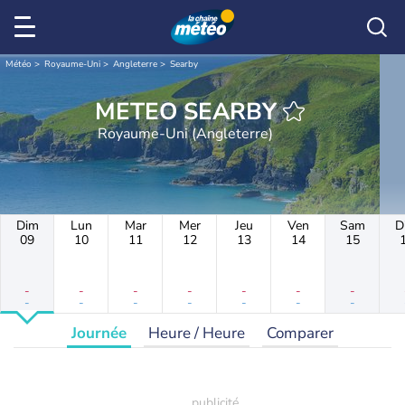
Météo
Royaume-Uni
Angleterre
Searby
METEO SEARBY
Royaume-Uni (Angleterre)
Dim
Lun
Mar
Mer
Jeu
Ven
Sam
D
09
10
11
12
13
14
15
-
-
-
-
-
-
-
-
-
-
-
-
-
-
Journée
Heure / Heure
Comparer