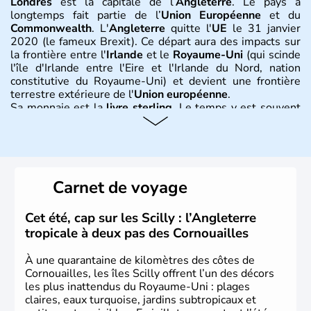
Londres
est la capitale de l’
Angleterre
. Le pays a
longtemps fait partie de l’
Union Européenne
et du
Commonwealth
. L'
Angleterre
quitte l'
UE
le 31 janvier
2020 (le fameux Brexit). Ce départ aura des impacts sur
la frontière entre l'
Irlande
et le
Royaume-Uni
(qui scinde
l'île d'Irlande entre l'Eire et l'Irlande du Nord, nation
constitutive du Royaume-Uni) et devient une frontière
terrestre extérieure de l'
Union européenne
.
Sa monnaie est la
livre sterling
. Le temps y est souvent
instable avec de nombreuses précipitations : il s’agit d’un
climat océanique tempéré. La Croix de Saint-George est
l’emblème national qui sert d’illustration au drapeau
rouge et bleu bien connu.
Carnet de voyage
Histoire et administration
L'Angleterre est l’une des quatre nations constitutives du
Cet été, cap sur les Scilly : l’Angleterre
Royaume-Uni
. Elle est peuplée de plus de 50 millions
tropicale à deux pas des Cornouailles
d’habitants, les
Anglais
, et constitue à elle seule, près de
84% de la population de l’ensemble. Le pays s’est créé au
À une quarantaine de kilomètres des côtes de
Xème siècle et tient son nom des
Angles
, peuple
Cornouailles, les îles Scilly offrent l’un des décors
germanique installé sur ces terres. Première démocratie
les plus inattendus du Royaume-Uni : plages
parlementaire au monde, elle doit son développement à
claires, eaux turquoise, jardins subtropicaux et
l’essor industriel du XIXème siècle.