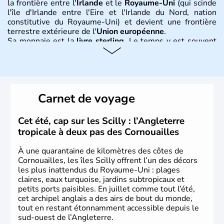
la frontière entre l'
Irlande
et le
Royaume-Uni
(qui scinde
l'île d'Irlande entre l'Eire et l'Irlande du Nord, nation
constitutive du Royaume-Uni) et devient une frontière
terrestre extérieure de l'
Union européenne
.
Sa monnaie est la
livre sterling
. Le temps y est souvent
instable avec de nombreuses précipitations : il s’agit d’un
climat océanique tempéré. La Croix de Saint-George est
l’emblème national qui sert d’illustration au drapeau
rouge et bleu bien connu.
Carnet de voyage
Histoire et administration
L'Angleterre est l’une des quatre nations constitutives du
Cet été, cap sur les Scilly : l’Angleterre
Royaume-Uni
. Elle est peuplée de plus de 50 millions
tropicale à deux pas des Cornouailles
d’habitants, les
Anglais
, et constitue à elle seule, près de
84% de la population de l’ensemble. Le pays s’est créé au
À une quarantaine de kilomètres des côtes de
Xème siècle et tient son nom des
Angles
, peuple
Cornouailles, les îles Scilly offrent l’un des décors
germanique installé sur ces terres. Première démocratie
les plus inattendus du Royaume-Uni : plages
parlementaire au monde, elle doit son développement à
claires, eaux turquoise, jardins subtropicaux et
l’essor industriel du XIXème siècle.
petits ports paisibles. En juillet comme tout l’été,
cet archipel anglais a des airs de bout du monde,
tout en restant étonnamment accessible depuis le
sud-ouest de l’Angleterre.