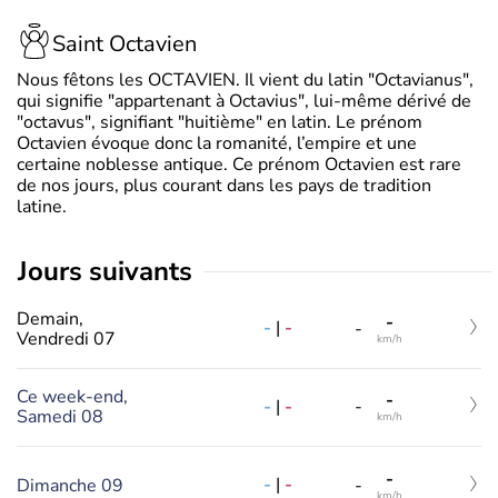
Saint Octavien
Nous fêtons les OCTAVIEN. Il vient du latin "Octavianus",
qui signifie "appartenant à Octavius", lui-même dérivé de
"octavus", signifiant "huitième" en latin. Le prénom
Octavien évoque donc la romanité, l’empire et une
certaine noblesse antique. Ce prénom Octavien est rare
de nos jours, plus courant dans les pays de tradition
latine.
jours suivants
Demain,
-
-
|
-
-
Vendredi 07
km/h
Ce week-end,
-
-
|
-
-
Samedi 08
km/h
-
-
|
-
Dimanche 09
-
km/h