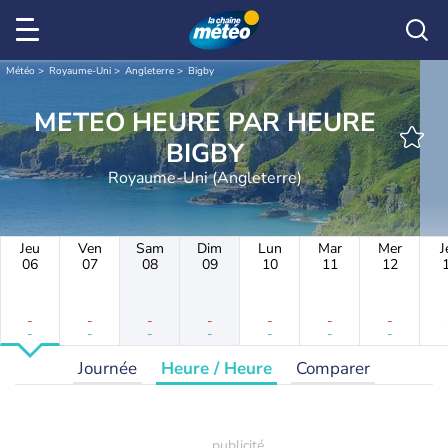
Météo
Royaume-Uni
Angleterre
Bigby
METEO HEURE PAR HEURE
BIGBY
Royaume-Uni (Angleterre)
Jeu
Ven
Sam
Dim
Lun
Mar
Mer
J
06
07
08
09
10
11
12
-
-
-
-
-
-
-
-
-
-
-
-
-
-
Journée
Heure / Heure
Comparer