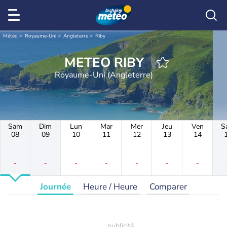
Météo
Royaume-Uni
Angleterre
Riby
METEO RIBY
Royaume-Uni (Angleterre)
Sam
Dim
Lun
Mar
Mer
Jeu
Ven
S
08
09
10
11
12
13
14
-
-
-
-
-
-
-
-
-
-
-
-
-
-
Journée
Heure / Heure
Comparer