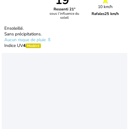
19°
10 km/h
Ressenti 21°
Rafales
25 km/h
sous l’influence du
soleil
Ensoleillé.
Sans précipitations.
Aucun risque de pluie
Indice UV
4
Modéré