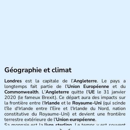
Géographie et climat
Londres
est la capitale de l’
Angleterre
. Le pays a
longtemps fait partie de l’
Union Européenne
et du
Commonwealth
. L'
Angleterre
quitte l'
UE
le 31 janvier
2020 (le fameux Brexit). Ce départ aura des impacts sur
la frontière entre l'
Irlande
et le
Royaume-Uni
(qui scinde
l'île d'Irlande entre l'Eire et l'Irlande du Nord, nation
constitutive du Royaume-Uni) et devient une frontière
terrestre extérieure de l'
Union européenne
.
Sa monnaie est la
livre sterling
. Le temps y est souvent