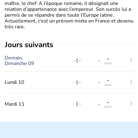
maître, le chef. A l’époque romaine, il désignait une
relation d’appartenance avec l’empereur. Son succès lui a
permis de se répandre dans toute l’Europe latine.
Actuellement, c’est un prénom mixte en France et devenu
très rare.
jours suivants
Demain,
-
-
|
-
-
Dimanche 09
km/h
-
-
|
-
Lundi 10
-
km/h
-
-
|
-
Mardi 11
-
km/h