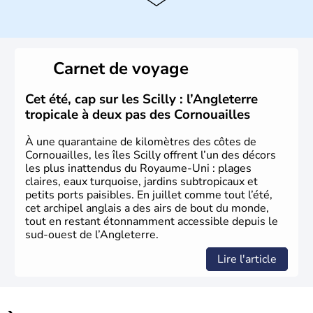
instable avec de nombreuses précipitations : il s’agit d’un
climat océanique tempéré. La Croix de Saint-George est
l’emblème national qui sert d’illustration au drapeau
rouge et bleu bien connu.
Carnet de voyage
Histoire et administration
L'Angleterre est l’une des quatre nations constitutives du
Cet été, cap sur les Scilly : l’Angleterre
Royaume-Uni
. Elle est peuplée de plus de 50 millions
tropicale à deux pas des Cornouailles
d’habitants, les
Anglais
, et constitue à elle seule, près de
84% de la population de l’ensemble. Le pays s’est créé au
À une quarantaine de kilomètres des côtes de
Xème siècle et tient son nom des
Angles
, peuple
Cornouailles, les îles Scilly offrent l’un des décors
germanique installé sur ces terres. Première démocratie
les plus inattendus du Royaume-Uni : plages
parlementaire au monde, elle doit son développement à
claires, eaux turquoise, jardins subtropicaux et
l’essor industriel du XIXème siècle.
petits ports paisibles. En juillet comme tout l’été,
cet archipel anglais a des airs de bout du monde,
tout en restant étonnamment accessible depuis le
sud-ouest de l’Angleterre.
Lire l'article