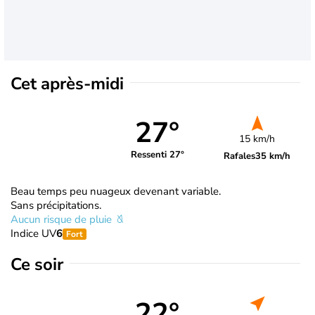
Cet après-midi
27°
15 km/h
Ressenti 27°
Rafales
35 km/h
Beau temps peu nuageux devenant variable.
Sans précipitations.
Aucun risque de pluie
Indice UV
6
Fort
Ce soir
22°