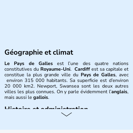
Géographie et climat
Le Pays de Galles
est l’une des quatre nations
constitutives du
Royaume-Uni
.
Cardiff
est sa capitale et
constitue la plus grande ville du
Pays de Galles
, avec
environ 315 000 habitants. Sa superficie est d’environ
20 000 km2. Newport, Swansea sont les deux autres
villes les plus connues. On y parle évidemment l’
anglais
,
mais aussi le
gallois
.
Histoire et administration
David est le saint patron du
Pays de Galles
et est célébré
le 1er mars. Le dragon rouge est l’un des plus fameux
symboles
gallois
, évocation de la lutte entre les
Saxons