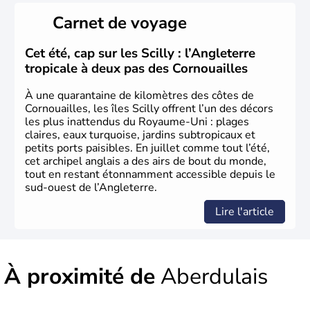
et les
Celtes
. Shirley Bassey, Michaël Jones, Duffy, Tom
Carnet de voyage
Jones, Roger Glover sont quelques-unes des célébrités
faisant la renommée du
Pays de Galles
dans le monde
de la musique. Ken Follet et Catherine Zeta-Jones en
Cet été, cap sur les Scilly : l’Angleterre
littérature et au cinéma portent haut les couleurs de ce
tropicale à deux pas des Cornouailles
pays.
À une quarantaine de kilomètres des côtes de
Cornouailles, les îles Scilly offrent l’un des décors
les plus inattendus du Royaume-Uni : plages
claires, eaux turquoise, jardins subtropicaux et
petits ports paisibles. En juillet comme tout l’été,
cet archipel anglais a des airs de bout du monde,
tout en restant étonnamment accessible depuis le
sud-ouest de l’Angleterre.
Lire l'article
À proximité de
Aberdulais