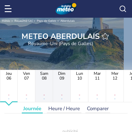
Météo
Royaume-Uni
Pays de Galles
Aberdulais
METEO ABERDULAIS
Royaume-Uni (Pays de Galles)
Jeu
Ven
Sam
Dim
Lun
Mar
Mer
J
06
07
08
09
10
11
12
-
-
-
-
-
-
-
-
-
-
-
-
-
-
Journée
Heure / Heure
Comparer