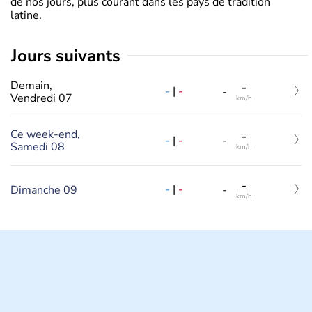
de nos jours, plus courant dans les pays de tradition
latine.
jours suivants
Demain,
-
-
|
-
-
Vendredi 07
km/h
Ce week-end,
-
-
|
-
-
Samedi 08
km/h
-
-
|
-
Dimanche 09
-
km/h