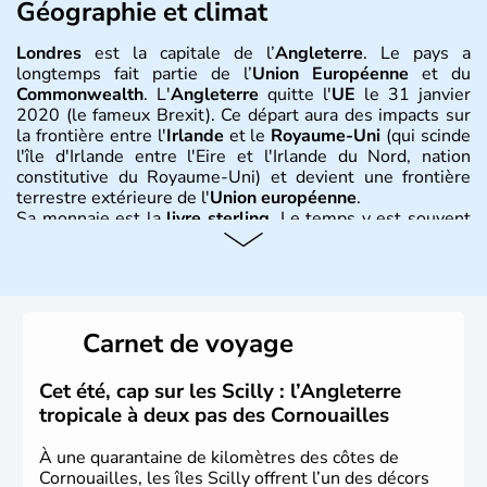
Géographie et climat
Londres
est la capitale de l’
Angleterre
. Le pays a
longtemps fait partie de l’
Union Européenne
et du
Commonwealth
. L'
Angleterre
quitte l'
UE
le 31 janvier
2020 (le fameux Brexit). Ce départ aura des impacts sur
la frontière entre l'
Irlande
et le
Royaume-Uni
(qui scinde
l'île d'Irlande entre l'Eire et l'Irlande du Nord, nation
constitutive du Royaume-Uni) et devient une frontière
terrestre extérieure de l'
Union européenne
.
Sa monnaie est la
livre sterling
. Le temps y est souvent
instable avec de nombreuses précipitations : il s’agit d’un
climat océanique tempéré. La Croix de Saint-George est
l’emblème national qui sert d’illustration au drapeau
rouge et bleu bien connu.
Carnet de voyage
Histoire et administration
L'Angleterre est l’une des quatre nations constitutives du
Cet été, cap sur les Scilly : l’Angleterre
Royaume-Uni
. Elle est peuplée de plus de 50 millions
tropicale à deux pas des Cornouailles
d’habitants, les
Anglais
, et constitue à elle seule, près de
84% de la population de l’ensemble. Le pays s’est créé au
À une quarantaine de kilomètres des côtes de
Xème siècle et tient son nom des
Angles
, peuple
Cornouailles, les îles Scilly offrent l’un des décors