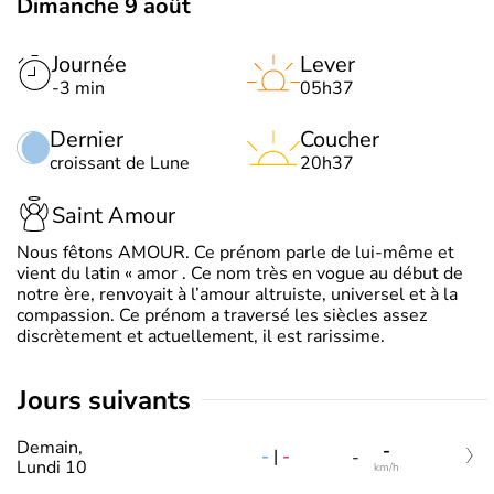
Dimanche 9 août
Journée
Lever
-3 min
05h37
Dernier
Coucher
croissant de Lune
20h37
Saint Amour
Nous fêtons AMOUR. Ce prénom parle de lui-même et
vient du latin « amor . Ce nom très en vogue au début de
notre ère, renvoyait à l’amour altruiste, universel et à la
compassion. Ce prénom a traversé les siècles assez
discrètement et actuellement, il est rarissime.
jours suivants
Demain,
-
-
|
-
-
Lundi 10
km/h