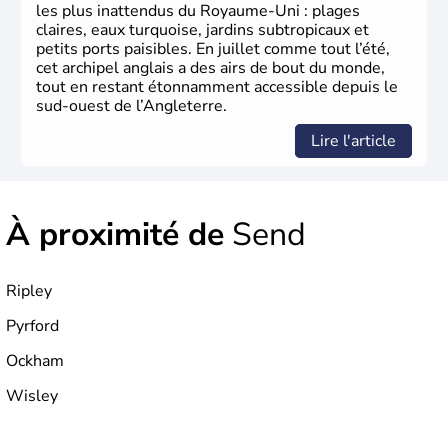
germanique installé sur ces terres. Première démocratie
les plus inattendus du Royaume-Uni : plages
parlementaire au monde, elle doit son développement à
claires, eaux turquoise, jardins subtropicaux et
l’essor industriel du XIXème siècle.
petits ports paisibles. En juillet comme tout l’été,
cet archipel anglais a des airs de bout du monde,
tout en restant étonnamment accessible depuis le
sud-ouest de l’Angleterre.
Lire l'article
À proximité de
Send
Ripley
Pyrford
Ockham
Wisley