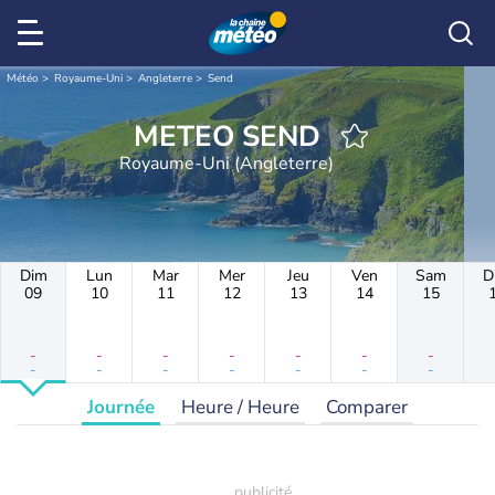
Météo
Royaume-Uni
Angleterre
Send
METEO SEND
Royaume-Uni (Angleterre)
Dim
Lun
Mar
Mer
Jeu
Ven
Sam
D
09
10
11
12
13
14
15
-
-
-
-
-
-
-
-
-
-
-
-
-
-
Journée
Heure / Heure
Comparer