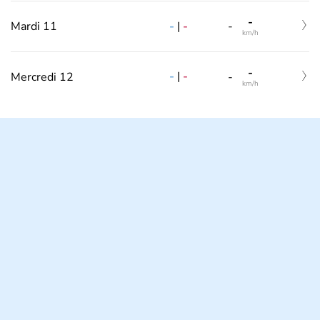
-
-
|
-
Mardi 11
-
km/h
-
-
|
-
Mercredi 12
-
km/h