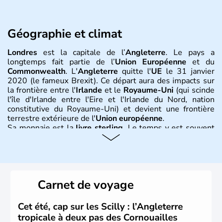
Géographie et climat
Londres
est la capitale de l’
Angleterre
. Le pays a
longtemps fait partie de l’
Union Européenne
et du
Commonwealth
. L'
Angleterre
quitte l'
UE
le 31 janvier
2020 (le fameux Brexit). Ce départ aura des impacts sur
la frontière entre l'
Irlande
et le
Royaume-Uni
(qui scinde
l'île d'Irlande entre l'Eire et l'Irlande du Nord, nation
constitutive du Royaume-Uni) et devient une frontière
terrestre extérieure de l'
Union européenne
.
Sa monnaie est la
livre sterling
. Le temps y est souvent
instable avec de nombreuses précipitations : il s’agit d’un
climat océanique tempéré. La Croix de Saint-George est
l’emblème national qui sert d’illustration au drapeau
rouge et bleu bien connu.
Carnet de voyage
Histoire et administration
L'Angleterre est l’une des quatre nations constitutives du
Cet été, cap sur les Scilly : l’Angleterre
Royaume-Uni
. Elle est peuplée de plus de 50 millions
tropicale à deux pas des Cornouailles