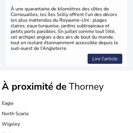
d’habitants, les
Anglais
, et constitue à elle seule, près de
84% de la population de l’ensemble. Le pays s’est créé au
À une quarantaine de kilomètres des côtes de
Xème siècle et tient son nom des
Angles
, peuple
Cornouailles, les îles Scilly offrent l’un des décors
germanique installé sur ces terres. Première démocratie
les plus inattendus du Royaume-Uni : plages
parlementaire au monde, elle doit son développement à
claires, eaux turquoise, jardins subtropicaux et
l’essor industriel du XIXème siècle.
petits ports paisibles. En juillet comme tout l’été,
cet archipel anglais a des airs de bout du monde,
tout en restant étonnamment accessible depuis le
sud-ouest de l’Angleterre.
Lire l'article
À proximité de
Thorney
Eagle
North Scarle
Wigsley