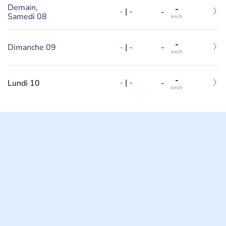
Demain,
-
-
|
-
-
Samedi 08
km/h
-
-
|
-
Dimanche 09
-
km/h
-
-
|
-
Lundi 10
-
km/h