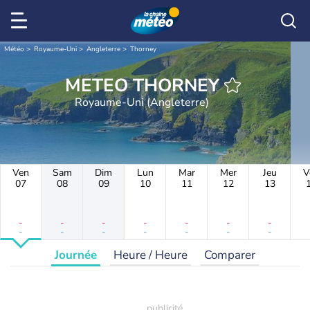
Météo
Royaume-Uni
Angleterre
Thorney
METEO THORNEY
Royaume-Uni (Angleterre)
Ven
Sam
Dim
Lun
Mar
Mer
Jeu
V
07
08
09
10
11
12
13
-
-
-
-
-
-
-
-
-
-
-
-
-
-
Journée
Heure / Heure
Comparer