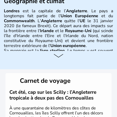
Géographie et climat
Londres
est la capitale de l’
Angleterre
. Le pays a
longtemps fait partie de l’
Union Européenne
et du
Commonwealth
. L'
Angleterre
quitte l'
UE
le 31 janvier
2020 (le fameux Brexit). Ce départ aura des impacts sur
la frontière entre l'
Irlande
et le
Royaume-Uni
(qui scinde
l'île d'Irlande entre l'Eire et l'Irlande du Nord, nation
constitutive du Royaume-Uni) et devient une frontière
terrestre extérieure de l'
Union européenne
.
Sa monnaie est la
livre sterling
. Le temps y est souvent
instable avec de nombreuses précipitations : il s’agit d’un
climat océanique tempéré. La Croix de Saint-George est
l’emblème national qui sert d’illustration au drapeau
rouge et bleu bien connu.
Carnet de voyage
Histoire et administration
L'Angleterre est l’une des quatre nations constitutives du
Cet été, cap sur les Scilly : l’Angleterre
Royaume-Uni
. Elle est peuplée de plus de 50 millions
tropicale à deux pas des Cornouailles
d’habitants, les
Anglais
, et constitue à elle seule, près de
84% de la population de l’ensemble. Le pays s’est créé au
À une quarantaine de kilomètres des côtes de
Xème siècle et tient son nom des
Angles
, peuple
Cornouailles, les îles Scilly offrent l’un des décors
germanique installé sur ces terres. Première démocratie