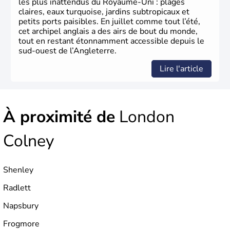
les plus inattendus du Royaume-Uni : plages
parlementaire au monde, elle doit son développement à
claires, eaux turquoise, jardins subtropicaux et
l’essor industriel du XIXème siècle.
petits ports paisibles. En juillet comme tout l’été,
cet archipel anglais a des airs de bout du monde,
tout en restant étonnamment accessible depuis le
sud-ouest de l’Angleterre.
Lire l'article
À proximité de
London
Colney
Shenley
Radlett
Napsbury
Frogmore