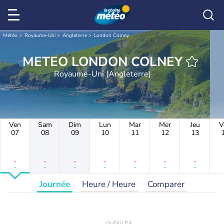
Météo
Royaume-Uni
Angleterre
London Colney
METEO LONDON COLNEY
Royaume-Uni (Angleterre)
Ven
Sam
Dim
Lun
Mar
Mer
Jeu
V
07
08
09
10
11
12
13
-
-
-
-
-
-
-
-
-
-
-
-
-
-
Journée
Heure / Heure
Comparer