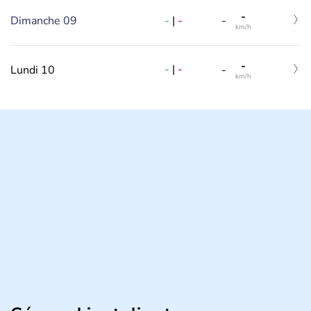
-
-
|
-
Dimanche 09
-
km/h
-
-
|
-
Lundi 10
-
km/h