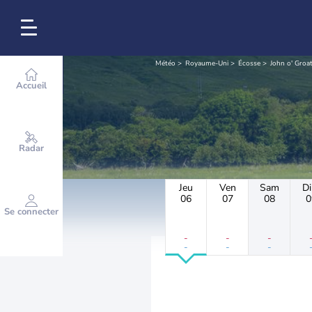
Météo
Royaume-Uni
Écosse
John o' Groa
Accueil
Radar
Jeu
Ven
Sam
D
06
07
08
0
Se connecter
-
-
-
-
-
-