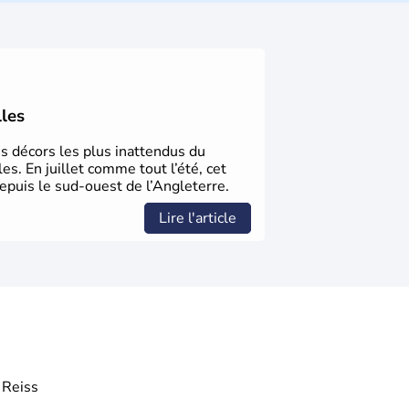
en 1801 avec l’
Acte d’Union
, réunissant le
Royaume d’Irlande
. Puissance majeure du
ittérature
, en
sciences
et dans l’innovation.
à abolir le
commerce d’esclaves
. Membre
 1973, le
Royaume-Uni
engage, dès les
s économiques
fondées sur le
libéralisme
,
lles
loppement. Son
histoire riche
continue de
t international.
es décors les plus inattendus du
es. En juillet comme tout l’été, cet
epuis le sud-ouest de l’Angleterre.
Lire l'article
Reiss