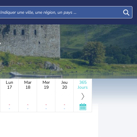
Lun
Mar
Mer
Jeu
365
17
18
19
20
Jours
-
-
-
-
-
-
-
-