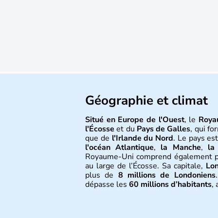
Géographie et climat
Situé en Europe de l'Ouest
, le
Roya
l'Écosse
et du
Pays de Galles
, qui f
que de
l'Irlande du Nord
. Le pays es
l'océan Atlantique
,
la Manche
,
la
Royaume-Uni comprend également 
au large de l’Écosse. Sa capitale,
Lo
plus de
8 millions de Londoniens
dépasse les
60 millions d’habitants
,
Histoire et administra