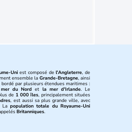
ume-Uni
est composé de
l'Angleterre
, de
orment ensemble la
Grande-Bretagne
, ainsi
t bordé par plusieurs étendues maritimes :
 mer du Nord
et
la mer d'Irlande
. Le
plus de
1 000 îles
, principalement situées
ndres
, est aussi sa plus grande ville, avec
. La
population totale du Royaume-Uni
 appelés
Britanniques
.
tion