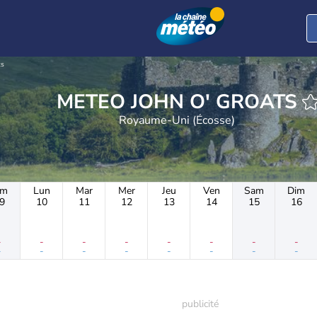
ts
METEO JOHN O' GROATS
Royaume-Uni (Écosse)
im
Lun
Mar
Mer
Jeu
Ven
Sam
Dim
9
10
11
12
13
14
15
16
-
-
-
-
-
-
-
-
-
-
-
-
-
-
-
-