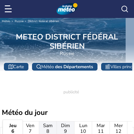
Météo
Russie
District fédéral sibérien
METEO DISTRICT FÉDÉRAL
SIBÉRIEN
Russie
Carte
Météo
des Départements
Villes princ
Météo
du jour
Jeu
Ven
Sam
Dim
Lun
Mar
Mer
6
7
8
9
10
11
12