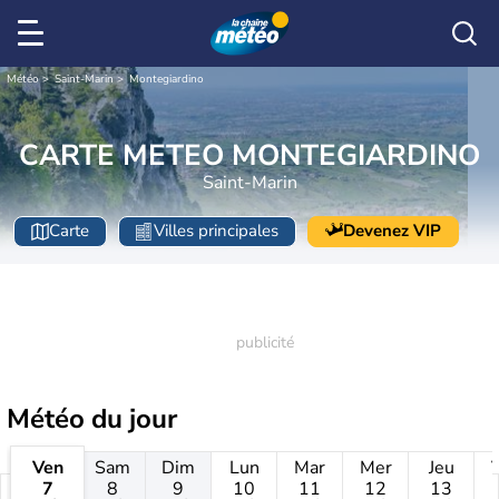
Météo
Saint-Marin
Montegiardino
CARTE METEO MONTEGIARDINO
Saint-Marin
Carte
Villes principales
Devenez VIP
Météo
du jour
Ven
Sam
Dim
Lun
Mar
Mer
Jeu
7
8
9
10
11
12
13