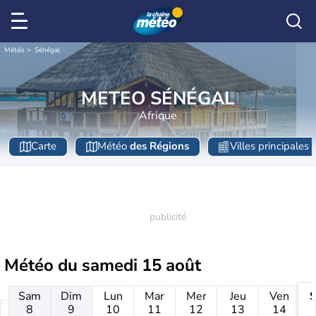
Météo
Sénégal
METEO SÉNÉGAL
Afrique
Carte
Météo
des Régions
Villes principales
Météo du
samedi 15 août
Sam
Dim
Lun
Mar
Mer
Jeu
Ven
8
9
10
11
12
13
14