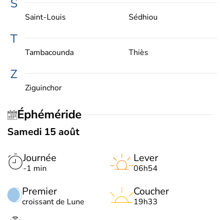
S
Saint-Louis
Sédhiou
T
Tambacounda
Thiès
Z
Ziguinchor
Éphéméride
Samedi 15 août
Journée
Lever
-1 min
06h54
Premier
Coucher
croissant de Lune
19h33