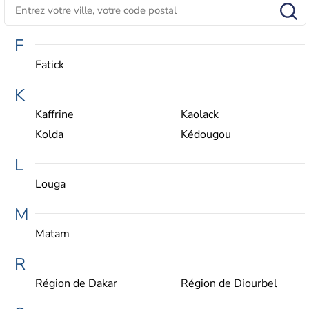
F
Fatick
K
Kaffrine
Kaolack
Kolda
Kédougou
L
Louga
M
Matam
R
Région de Dakar
Région de Diourbel