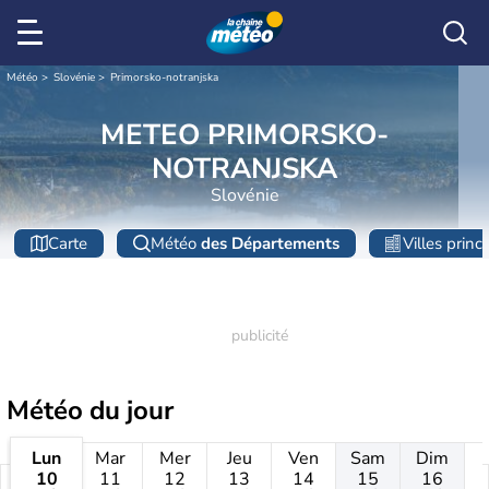
Météo
Slovénie
Primorsko-notranjska
METEO PRIMORSKO-
NOTRANJSKA
Slovénie
Carte
Météo
des Départements
Villes princ
Météo
du jour
Lun
Mar
Mer
Jeu
Ven
Sam
Dim
10
11
12
13
14
15
16