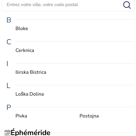
B
Bloke
C
Cerknica
I
Ilirska Bistrica
L
Loška Dolina
P
Pivka
Postojna
Éphéméride