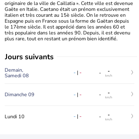
originaire de la ville de Caillatia ». Cette ville est devenue
Gaëte en Italie. Caetano était un prénom exclusivement
italien et très courant au 15è siècle. On le retrouve en
Espagne puis en France sous la forme de Gaëtan depuis
le 17ème siècle. Il est apprécié dans les années 60 et
très populaire dans les années 90. Depuis, il est devenu
plus rare, tout en restant un prénom bien identifié.
jours suivants
Demain,
-
-
|
-
-
Samedi 08
km/h
-
-
|
-
Dimanche 09
-
km/h
-
-
|
-
Lundi 10
-
km/h