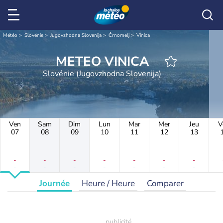
Météo
Slovénie
Jugovzhodna Slovenija
Črnomelj
Vinica
METEO VINICA
Slovénie (Jugovzhodna Slovenija)
Ven
Sam
Dim
Lun
Mar
Mer
Jeu
V
07
08
09
10
11
12
13
-
-
-
-
-
-
-
-
-
-
-
-
-
-
Journée
Heure / Heure
Comparer