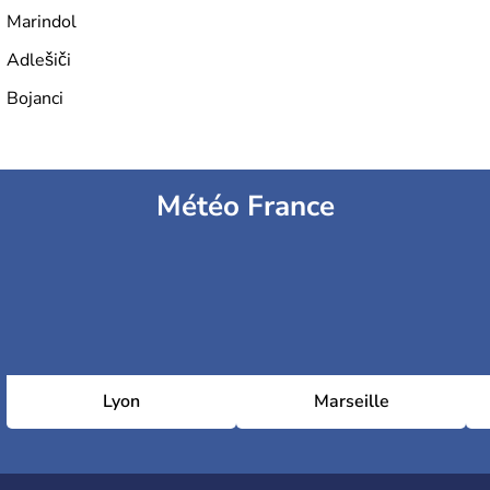
Marindol
Adlešiči
Bojanci
Météo France
Lyon
Marseille