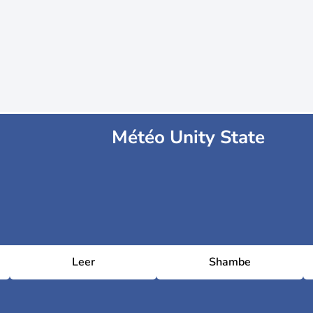
Météo Unity State
Leer
Shambe