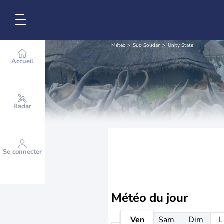
Météo
Sud Soudan
Unity State
Accueil
Radar
Se connecter
Météo
du jour
Ven
Sam
Dim
L