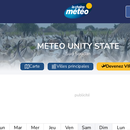
METEO UNITY STATE
Sud Soudan
Carte
Villes principales
Devenez VI
un
Mar
Mer
Jeu
Ven
Sam
Dim
Lun