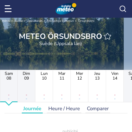
Météo
Suède
Uppsala län
Enköpings kommun
Örsundsbro
METEO ÖRSUNDSBRO
Suède (Uppsala län)
Sam
Dim
Lun
Mar
Mer
Jeu
Ven
S
08
09
10
11
12
13
14
-
-
-
-
-
-
-
-
-
-
-
-
-
-
Journée
Heure / Heure
Comparer