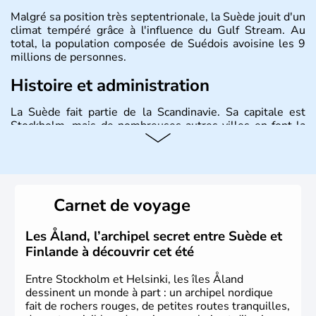
Malgré sa position très septentrionale, la Suède jouit d'un
climat tempéré grâce à l'influence du Gulf Stream. Au
total, la population composée de Suédois avoisine les 9
millions de personnes.
Histoire et administration
La Suède fait partie de la Scandinavie. Sa capitale est
Stockholm, mais de nombreuses autres villes en font la
renommée comme Malmö et Göteborg. Elle fait partie de
l'Union Européenne, mais n'a pas intégré la zone euro.
Monarchie depuis presque un millénaire, la Suède
possède un roi mais qui n'a qu'un rôle symbolique. La
Suède est depuis longtemps un grand exportateur de fer,
Carnet de voyage
de cuivre et de bois.
Les Åland, l’archipel secret entre Suède et
Finlande à découvrir cet été
Entre Stockholm et Helsinki, les îles Åland
dessinent un monde à part : un archipel nordique
fait de rochers rouges, de petites routes tranquilles,