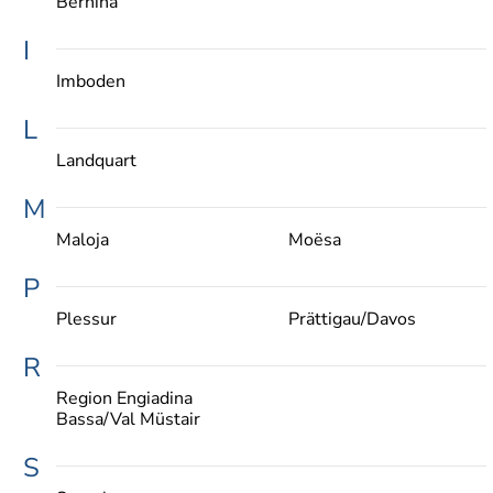
Bernina
I
Imboden
L
Landquart
M
Maloja
Moësa
P
Plessur
Prättigau/Davos
R
Region Engiadina
Bassa/Val Müstair
S