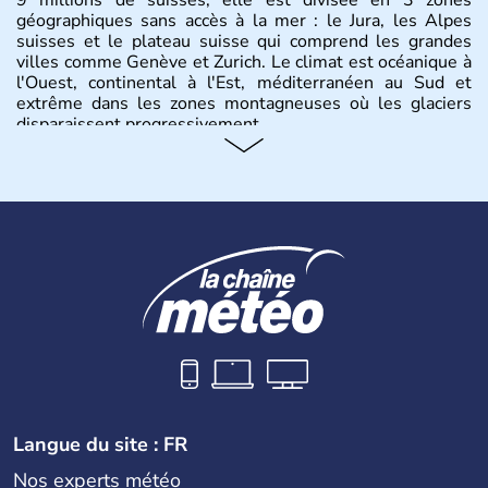
géographiques sans accès à la mer : le Jura, les Alpes
suisses et le plateau suisse qui comprend les grandes
villes comme Genève et Zurich. Le climat est océanique à
l'Ouest, continental à l'Est, méditerranéen au Sud et
extrême dans les zones montagneuses où les glaciers
disparaissent progressivement.
Histoire et administration
Le peuple Helvète est à l'origine de la fondation de la
Suisse suite à une migration forcée. En 1291, le pacte
féodal marque la naissance de la Suisse sous la forme
d'une alliance composée de plusieurs cantons. L'Etat
fédéral n'est créé qu'en 1848 et signe l'abolition des
frontières, ainsi que l'établissement d'une monnaie
unique et d'une armée. La première constitution est
rédigée à la même année, le droit de référendum est
ajouté 26 ans plus tard.
Langue du site : FR
Nos experts météo