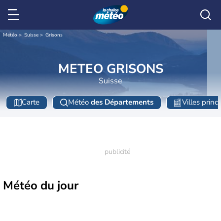
Météo
Suisse
Grisons
METEO GRISONS
Suisse
Carte
Météo
des Départements
Villes princ
Météo
du jour