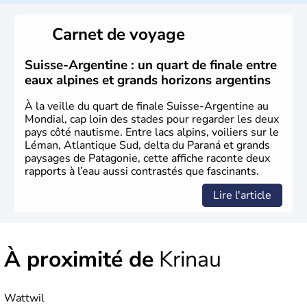
Le peuple Helvète est à l'origine de la fondation de la
Suisse suite à une migration forcée. En 1291, le pacte
Carnet de voyage
féodal marque la naissance de la Suisse sous la forme
d'une alliance composée de plusieurs cantons. L'Etat
fédéral n'est créé qu'en 1848 et signe l'abolition des
Suisse-Argentine : un quart de finale entre
frontières, ainsi que l'établissement d'une monnaie
eaux alpines et grands horizons argentins
unique et d'une armée. La première constitution est
rédigée à la même année, le droit de référendum est
À la veille du quart de finale Suisse-Argentine au
ajouté 26 ans plus tard.
Mondial, cap loin des stades pour regarder les deux
pays côté nautisme. Entre lacs alpins, voiliers sur le
Léman, Atlantique Sud, delta du Paraná et grands
paysages de Patagonie, cette affiche raconte deux
rapports à l’eau aussi contrastés que fascinants.
Lire l'article
À proximité de
Krinau
Wattwil