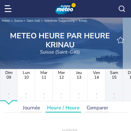
Météo
Suisse
Saint-Gall
Wahlkreis Toggenburg
Krinau
METEO HEURE PAR HEURE
KRINAU
Suisse (Saint-Gall)
Dim
Lun
Mar
Mer
Jeu
Ven
Sam
D
09
10
11
12
13
14
15
-
-
-
-
-
-
-
-
-
-
-
-
-
-
Journée
Heure / Heure
Comparer