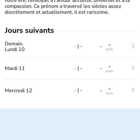
notre ère, renvoyait à l’amour altruiste, universel et à la
compassion. Ce prénom a traversé les siècles assez
discrètement et actuellement, il est rarissime.
jours suivants
Demain,
-
-
|
-
-
Lundi 10
km/h
-
-
|
-
Mardi 11
-
km/h
-
-
|
-
Mercredi 12
-
km/h