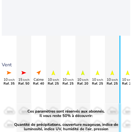
Vent
10
15
Calme
10
10
10
10
10
10
km/h
km/h
km/h
km/h
km/h
km/h
km/h
km/
Raf. 35
Raf. 50
Raf. 40
Raf. 25
Raf. 25
Raf. 20
Raf. 25
Raf. 25
Raf. 2
Ces paramètres sont réservés aux abonnés.
50%
50%
50%
50%
50%
50%
50%
50%
50%
Il vous reste 50% à découvrir:
Quantité de précipitations, couverture nuageuse, indice de
30%
30%
30%
30%
30%
30%
30%
30%
30%
luminosité, indice UV, humidité de l'air, pression