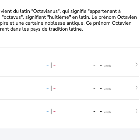
ient du latin "Octavianus", qui signifie "appartenant à
"octavus", signifiant "huitième" en latin. Le prénom Octavien
pire et une certaine noblesse antique. Ce prénom Octavien
rant dans les pays de tradition latine.
-
|
-
-
-
km/h
-
|
-
-
-
km/h
-
|
-
-
-
km/h