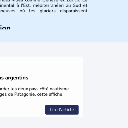
andes villes comme Genève et Zurich. Le
tinental à l'Est, méditerranéen au Sud et
euses où les glaciers disparaissent
tion
de la fondation de la Suisse suite à une
 féodal marque la naissance de la Suisse
 de plusieurs cantons. L'Etat fédéral n'est
 des frontières, ainsi que l'établissement
 La première constitution est rédigée à la
st ajouté 26 ans plus tard.
ns argentins
garder les deux pays côté nautisme.
ges de Patagonie, cette affiche
Lire l'article