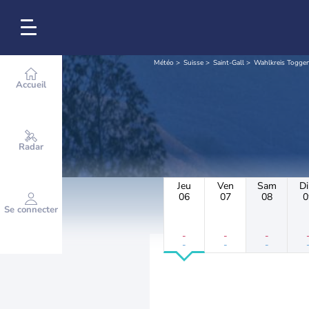
Météo
Suisse
Saint-Gall
Wahlkreis Togge
Accueil
Radar
Jeu
Ven
Sam
D
06
07
08
0
Se connecter
-
-
-
-
-
-