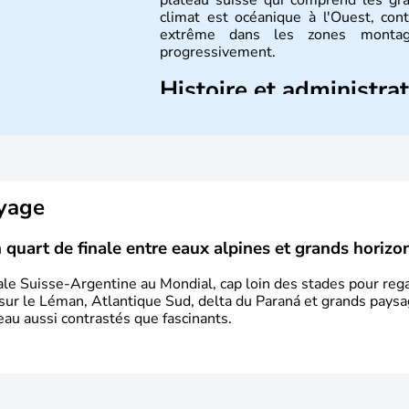
plateau suisse qui comprend les gr
climat est océanique à l'Ouest, con
extrême dans les zones montagn
progressivement.
Histoire et administra
Le peuple Helvète est à l'origine 
migration forcée. En 1291, le pacte
sous la forme d'une alliance composée
créé qu'en 1848 et signe l'abolition
d'une monnaie unique et d'une armée.
oyage
même année, le droit de référendum e
 quart de finale entre eaux alpines et grands horizo
inale Suisse-Argentine au Mondial, cap loin des stades pour re
s sur le Léman, Atlantique Sud, delta du Paraná et grands paysa
eau aussi contrastés que fascinants.