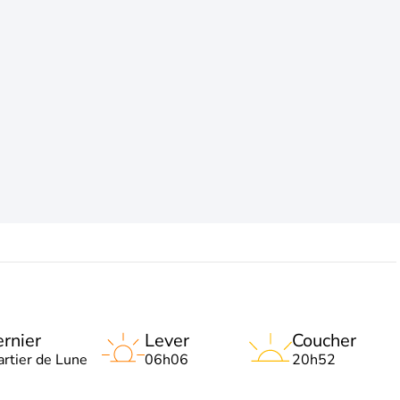
rnier
Lever
Coucher
artier de Lune
06h06
20h52