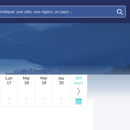
Lun
Mar
Mer
Jeu
365
17
18
19
20
Jours
-
-
-
-
-
-
-
-