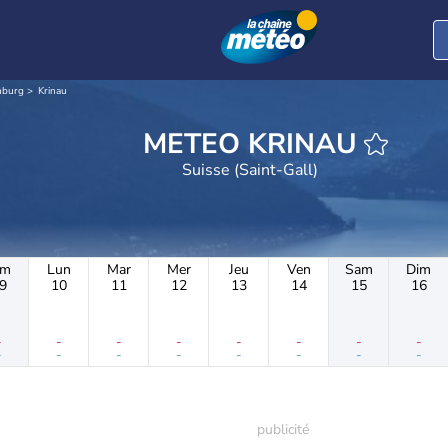
nburg
Krinau
METEO KRINAU
Suisse (Saint-Gall)
im
Lun
Mar
Mer
Jeu
Ven
Sam
Dim
9
10
11
12
13
14
15
16
-
-
-
-
-
-
-
-
-
-
-
-
-
-
-
-