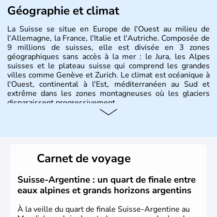
Géographie et climat
La Suisse se situe en Europe de l'Ouest au milieu de
l'Allemagne, la France, l'Italie et l'Autriche. Composée de
9 millions de suisses, elle est divisée en 3 zones
géographiques sans accès à la mer : le Jura, les Alpes
suisses et le plateau suisse qui comprend les grandes
villes comme Genève et Zurich. Le climat est océanique à
l'Ouest, continental à l'Est, méditerranéen au Sud et
extrême dans les zones montagneuses où les glaciers
disparaissent progressivement.
Histoire et administration
Le peuple Helvète est à l'origine de la fondation de la
Suisse suite à une migration forcée. En 1291, le pacte
Carnet de voyage
féodal marque la naissance de la Suisse sous la forme
d'une alliance composée de plusieurs cantons. L'Etat
fédéral n'est créé qu'en 1848 et signe l'abolition des
Suisse-Argentine : un quart de finale entre
frontières, ainsi que l'établissement d'une monnaie
eaux alpines et grands horizons argentins
unique et d'une armée. La première constitution est
rédigée à la même année, le droit de référendum est
À la veille du quart de finale Suisse-Argentine au
ajouté 26 ans plus tard.