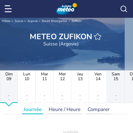
Météo
Suisse
Argovie
Bezirk Bremgarten
Zufikon
METEO ZUFIKON
Suisse (Argovie)
Dim
Lun
Mar
Mer
Jeu
Ven
Sam
D
09
10
11
12
13
14
15
-
-
-
-
-
-
-
-
-
-
-
-
-
-
Journée
Heure / Heure
Comparer