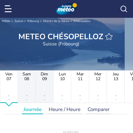
Météo
Suisse
Fribourg
District de la Sarine
Chésopelloz
METEO CHÉSOPELLOZ
Suisse (Fribourg)
Ven
Sam
Dim
Lun
Mar
Mer
Jeu
V
07
08
09
10
11
12
13
-
-
-
-
-
-
-
-
-
-
-
-
-
-
Journée
Heure / Heure
Comparer