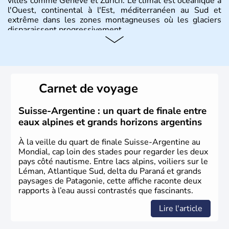
villes comme Genève et Zurich. Le climat est océanique à
l'Ouest, continental à l'Est, méditerranéen au Sud et
extrême dans les zones montagneuses où les glaciers
disparaissent progressivement.
Histoire et administration
Le peuple Helvète est à l'origine de la fondation de la
Suisse suite à une migration forcée. En 1291, le pacte
Carnet de voyage
féodal marque la naissance de la Suisse sous la forme
d'une alliance composée de plusieurs cantons. L'Etat
fédéral n'est créé qu'en 1848 et signe l'abolition des
Suisse-Argentine : un quart de finale entre
frontières, ainsi que l'établissement d'une monnaie
eaux alpines et grands horizons argentins
unique et d'une armée. La première constitution est
rédigée à la même année, le droit de référendum est
À la veille du quart de finale Suisse-Argentine au
ajouté 26 ans plus tard.
Mondial, cap loin des stades pour regarder les deux
pays côté nautisme. Entre lacs alpins, voiliers sur le
Léman, Atlantique Sud, delta du Paraná et grands
paysages de Patagonie, cette affiche raconte deux
rapports à l’eau aussi contrastés que fascinants.
Lire l'article