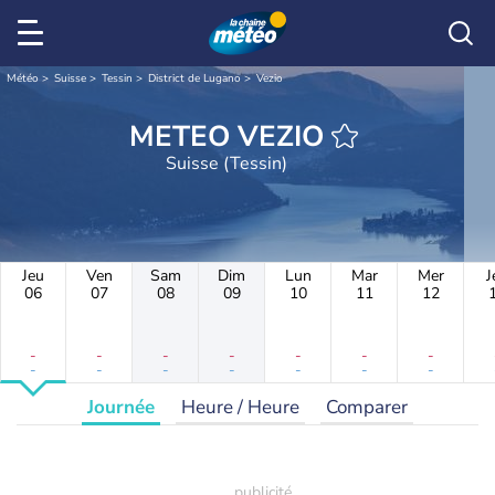
Météo
Suisse
Tessin
District de Lugano
Vezio
METEO VEZIO
Suisse (Tessin)
Jeu
Ven
Sam
Dim
Lun
Mar
Mer
J
06
07
08
09
10
11
12
-
-
-
-
-
-
-
-
-
-
-
-
-
-
Journée
Heure / Heure
Comparer