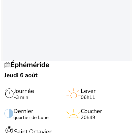
Éphéméride
Jeudi 6 août
Journée
Lever
-3 min
06h11
Dernier
Coucher
quartier de Lune
20h49
Saint Octavien