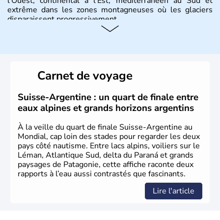
l'Ouest, continental à l'Est, méditerranéen au Sud et
extrême dans les zones montagneuses où les glaciers
disparaissent progressivement.
Histoire et administration
Le peuple Helvète est à l'origine de la fondation de la
Suisse suite à une migration forcée. En 1291, le pacte
Carnet de voyage
féodal marque la naissance de la Suisse sous la forme
d'une alliance composée de plusieurs cantons. L'Etat
fédéral n'est créé qu'en 1848 et signe l'abolition des
Suisse-Argentine : un quart de finale entre
frontières, ainsi que l'établissement d'une monnaie
eaux alpines et grands horizons argentins
unique et d'une armée. La première constitution est
rédigée à la même année, le droit de référendum est
À la veille du quart de finale Suisse-Argentine au
ajouté 26 ans plus tard.
Mondial, cap loin des stades pour regarder les deux
pays côté nautisme. Entre lacs alpins, voiliers sur le
Léman, Atlantique Sud, delta du Paraná et grands
paysages de Patagonie, cette affiche raconte deux
rapports à l’eau aussi contrastés que fascinants.
Lire l'article