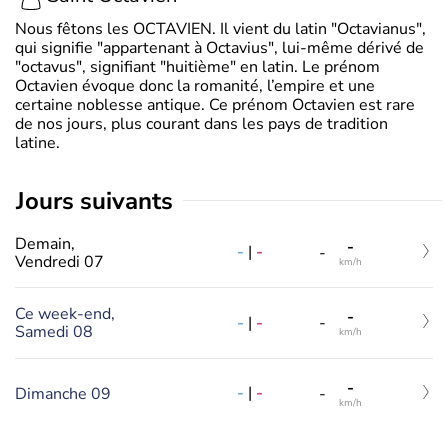
Nous fêtons les OCTAVIEN. Il vient du latin "Octavianus",
qui signifie "appartenant à Octavius", lui-même dérivé de
"octavus", signifiant "huitième" en latin. Le prénom
Octavien évoque donc la romanité, l’empire et une
certaine noblesse antique. Ce prénom Octavien est rare
de nos jours, plus courant dans les pays de tradition
latine.
jours suivants
Demain,
-
-
|
-
-
Vendredi 07
km/h
Ce week-end,
-
-
|
-
-
Samedi 08
km/h
-
-
|
-
Dimanche 09
-
km/h