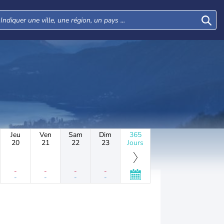
Jeu
Ven
Sam
Dim
365
20
21
22
23
Jours
-
-
-
-
-
-
-
-