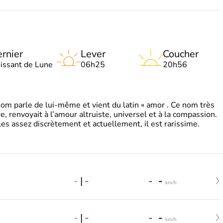
rnier
Lever
Coucher
oissant de Lune
06h25
20h56
 parle de lui-même et vient du latin « amor . Ce nom très
, renvoyait à l’amour altruiste, universel et à la compassion.
es assez discrètement et actuellement, il est rarissime.
-
|
-
-
-
km/h
-
|
-
-
-
km/h