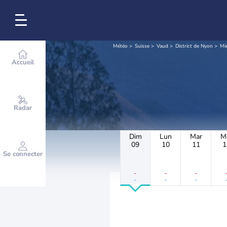
Météo
Suisse
Vaud
District de Nyon
Mi
Accueil
Radar
Dim
Lun
Mar
M
09
10
11
1
Se connecter
-
-
-
-
-
-