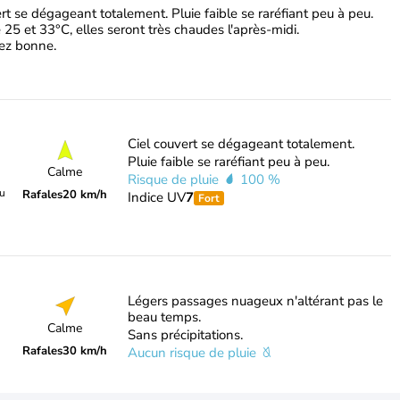
rt se dégageant totalement. Pluie faible se raréfiant peu à peu.
25 et 33°C, elles seront très chaudes l'après-midi.
ssez bonne.
Ciel couvert se dégageant totalement.
Pluie faible se raréfiant peu à peu.
Calme
Risque de pluie
100 %
du
Rafales
20 km/h
Indice UV
7
Fort
Légers passages nuageux n'altérant pas le
beau temps.
Calme
Sans précipitations.
Rafales
30 km/h
Aucun risque de pluie