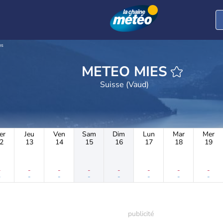
es
METEO MIES
Suisse (Vaud)
er
Jeu
Ven
Sam
Dim
Lun
Mar
Mer
2
13
14
15
16
17
18
19
-
-
-
-
-
-
-
-
-
-
-
-
-
-
-
-