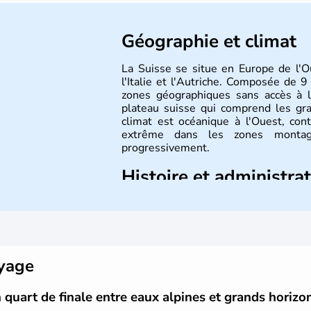
Géographie et climat
La Suisse se situe en Europe de l'O
l'Italie et l'Autriche. Composée de 9
zones géographiques sans accès à l
plateau suisse qui comprend les gr
climat est océanique à l'Ouest, con
extrême dans les zones montagn
progressivement.
Histoire et administra
Le peuple Helvète est à l'origine 
migration forcée. En 1291, le pacte
sous la forme d'une alliance composée
créé qu'en 1848 et signe l'abolition
d'une monnaie unique et d'une armée.
oyage
même année, le droit de référendum e
 quart de finale entre eaux alpines et grands horizo