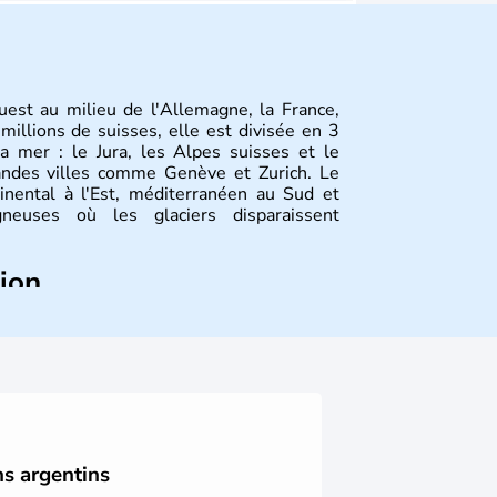
uest au milieu de l'Allemagne, la France,
 millions de suisses, elle est divisée en 3
a mer : le Jura, les Alpes suisses et le
andes villes comme Genève et Zurich. Le
tinental à l'Est, méditerranéen au Sud et
euses où les glaciers disparaissent
tion
de la fondation de la Suisse suite à une
 féodal marque la naissance de la Suisse
 de plusieurs cantons. L'Etat fédéral n'est
 des frontières, ainsi que l'établissement
 La première constitution est rédigée à la
st ajouté 26 ans plus tard.
ns argentins