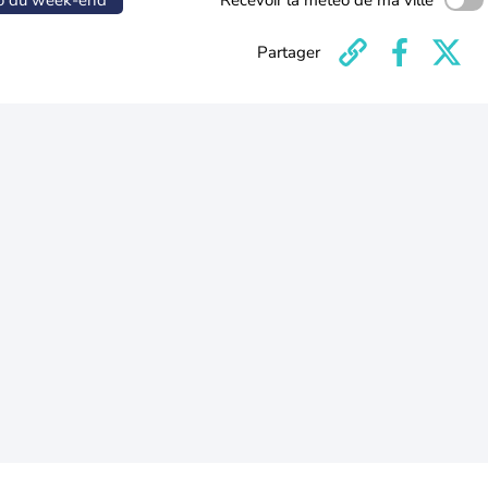
o du week-end
Recevoir la météo de ma ville
Partager