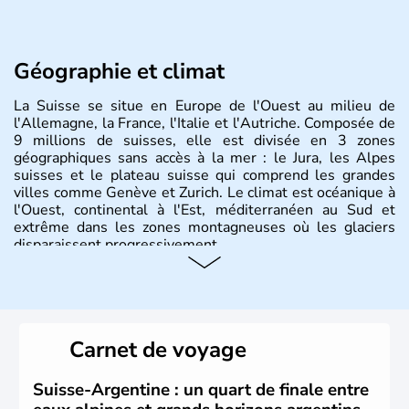
Géographie et climat
La Suisse se situe en Europe de l'Ouest au milieu de
l'Allemagne, la France, l'Italie et l'Autriche. Composée de
9 millions de suisses, elle est divisée en 3 zones
géographiques sans accès à la mer : le Jura, les Alpes
suisses et le plateau suisse qui comprend les grandes
villes comme Genève et Zurich. Le climat est océanique à
l'Ouest, continental à l'Est, méditerranéen au Sud et
extrême dans les zones montagneuses où les glaciers
disparaissent progressivement.
Histoire et administration
Le peuple Helvète est à l'origine de la fondation de la
Suisse suite à une migration forcée. En 1291, le pacte
Carnet de voyage
féodal marque la naissance de la Suisse sous la forme
d'une alliance composée de plusieurs cantons. L'Etat
fédéral n'est créé qu'en 1848 et signe l'abolition des
Suisse-Argentine : un quart de finale entre
frontières, ainsi que l'établissement d'une monnaie