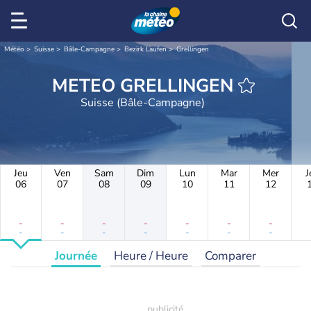
Météo
Suisse
Bâle-Campagne
Bezirk Laufen
Grellingen
METEO GRELLINGEN
Suisse (Bâle-Campagne)
Jeu
Ven
Sam
Dim
Lun
Mar
Mer
J
06
07
08
09
10
11
12
-
-
-
-
-
-
-
-
-
-
-
-
-
-
Journée
Heure / Heure
Comparer