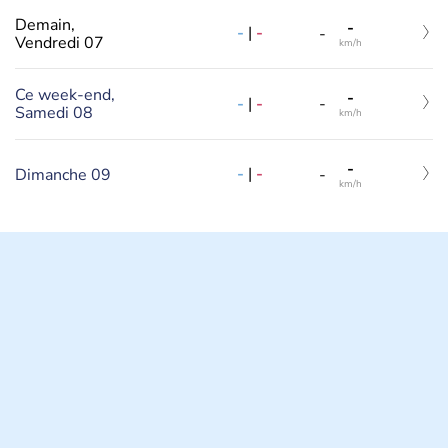
Demain,
-
-
|
-
-
Vendredi 07
km/h
Ce week-end,
-
-
|
-
-
Samedi 08
km/h
-
-
|
-
Dimanche 09
-
km/h