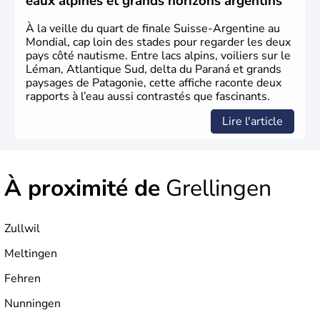
eaux alpines et grands horizons argentins
unique et d'une armée. La première constitution est
rédigée à la même année, le droit de référendum est
À la veille du quart de finale Suisse-Argentine au
ajouté 26 ans plus tard.
Mondial, cap loin des stades pour regarder les deux
pays côté nautisme. Entre lacs alpins, voiliers sur le
Léman, Atlantique Sud, delta du Paraná et grands
paysages de Patagonie, cette affiche raconte deux
rapports à l’eau aussi contrastés que fascinants.
Lire l'article
À proximité de
Grellingen
Zullwil
Meltingen
Fehren
Nunningen