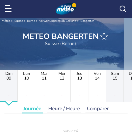
Météo
Suisse
Berne
Verwaltungsregion Seeland
Bangerten
METEO BANGERTEN
Suisse (Berne)
Dim
Lun
Mar
Mer
Jeu
Ven
Sam
D
09
10
11
12
13
14
15
-
-
-
-
-
-
-
-
-
-
-
-
-
-
Journée
Heure / Heure
Comparer