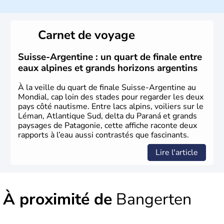
Le peuple Helvète est à l'origine de la fondation de la
Suisse suite à une migration forcée. En 1291, le pacte
Carnet de voyage
féodal marque la naissance de la Suisse sous la forme
d'une alliance composée de plusieurs cantons. L'Etat
fédéral n'est créé qu'en 1848 et signe l'abolition des
Suisse-Argentine : un quart de finale entre
frontières, ainsi que l'établissement d'une monnaie
eaux alpines et grands horizons argentins
unique et d'une armée. La première constitution est
rédigée à la même année, le droit de référendum est
À la veille du quart de finale Suisse-Argentine au
ajouté 26 ans plus tard.
Mondial, cap loin des stades pour regarder les deux
pays côté nautisme. Entre lacs alpins, voiliers sur le
Léman, Atlantique Sud, delta du Paraná et grands
paysages de Patagonie, cette affiche raconte deux
rapports à l’eau aussi contrastés que fascinants.
Lire l'article
À proximité de
Bangerten