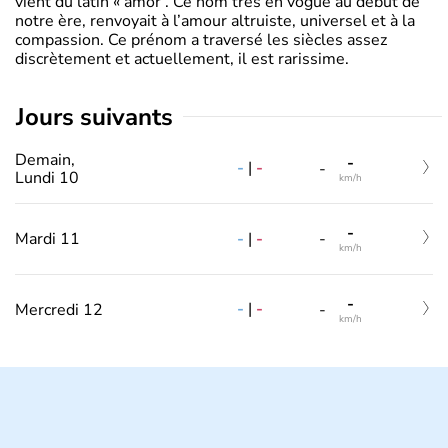
vient du latin « amor . Ce nom très en vogue au début de
notre ère, renvoyait à l’amour altruiste, universel et à la
compassion. Ce prénom a traversé les siècles assez
discrètement et actuellement, il est rarissime.
jours suivants
Demain,
-
-
|
-
-
Lundi 10
km/h
-
-
|
-
Mardi 11
-
km/h
-
-
|
-
Mercredi 12
-
km/h