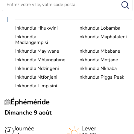
I
Inkhundla Hhukwini
Inkhundla Lobamba
Inkhundla
Inkhundla Maphalaleni
Madlangempisi
Inkhundla Mayiwane
Inkhundla Mbabane
Inkhundla Mhlangatane
Inkhundla Motjane
Inkhundla Ndzingeni
Inkhundla Nkhaba
Inkhundla Ntfonjeni
Inkhundla Piggs Peak
Inkhundla Timpisini
Éphéméride
Dimanche 9 août
Journée
Lever