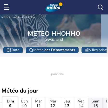
Météo
Swaziland
Hhohho
METEO HHOHHO
Swaziland
Carte
Météo
des Départements
Villes princ
Météo
du jour
Dim
Lun
Mar
Mer
Jeu
Ven
Sam
9
10
11
12
13
14
15