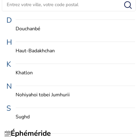
D
Douchanbé
H
Haut-Badakhchan
K
Khatlon
N
Nohiyahoi tobei Jumhurii
S
Sughd
Éphéméride