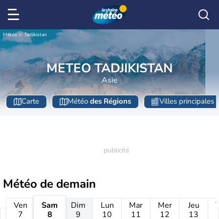
Météo
Tadjikistan
METEO TADJIKISTAN
Asie
Carte
Météo
des Régions
Villes principales
Météo de
demain
Ven
Sam
Dim
Lun
Mar
Mer
Jeu
7
8
9
10
11
12
13