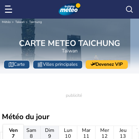
Météo
Taïwan
Taichung
CARTE METEO TAICHUNG
Taïwan
Carte
Villes principales
Devenez VIP
Météo
du jour
Ven
Sam
Dim
Lun
Mar
Mer
Jeu
7
8
9
10
11
12
13