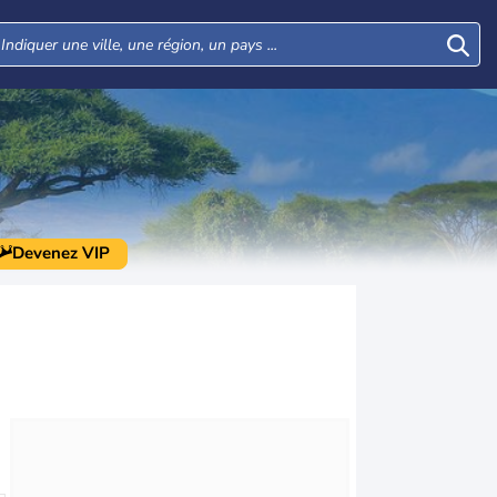
Devenez VIP
Jeu
Ven
Sam
Dim