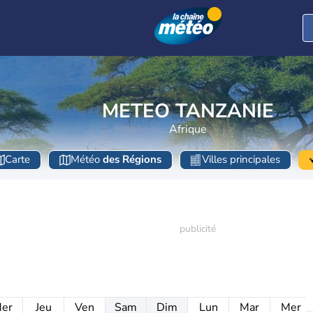
METEO TANZANIE
Afrique
Carte
Météo
des Régions
Villes principales
er
Jeu
Ven
Sam
Dim
Lun
Mar
Mer