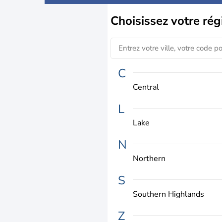
Choisissez
votre rég
C
Central
L
Lake
N
Northern
S
Southern Highlands
Z