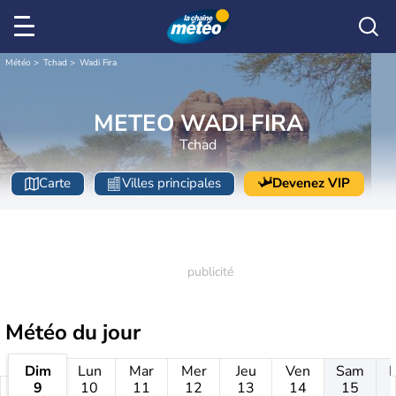
Météo
Tchad
Wadi Fira
METEO WADI FIRA
Tchad
Carte
Villes principales
Devenez VIP
Météo
du jour
Dim
Lun
Mar
Mer
Jeu
Ven
Sam
9
10
11
12
13
14
15