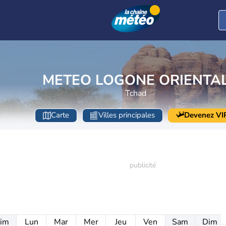
METEO LOGONE ORIENTA
Tchad
Carte
Villes principales
Devenez VI
im
Lun
Mar
Mer
Jeu
Ven
Sam
Dim