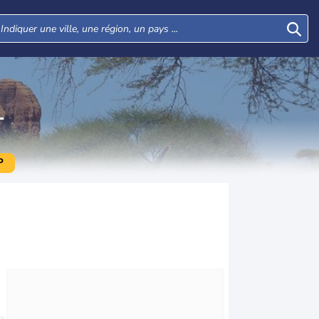
L
P
Lun
Mar
Mer
Jeu