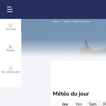
Météo
Tchad
Logone Oriental
Accueil
Radar
Se connecter
Météo
du jour
Jeu
Ven
Sam
D