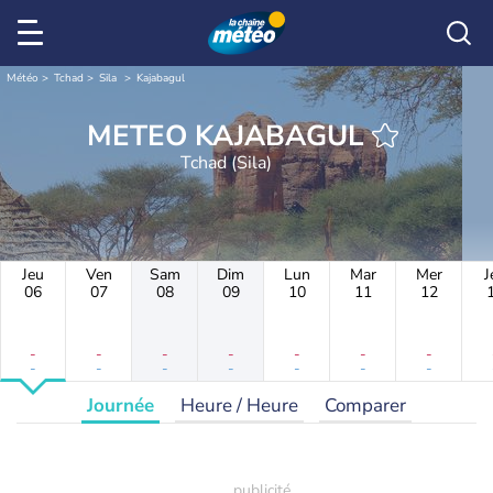
Météo
Tchad
Sila
Kajabagul
METEO KAJABAGUL
Tchad (Sila)
Jeu
Ven
Sam
Dim
Lun
Mar
Mer
J
06
07
08
09
10
11
12
-
-
-
-
-
-
-
-
-
-
-
-
-
-
Journée
Heure / Heure
Comparer