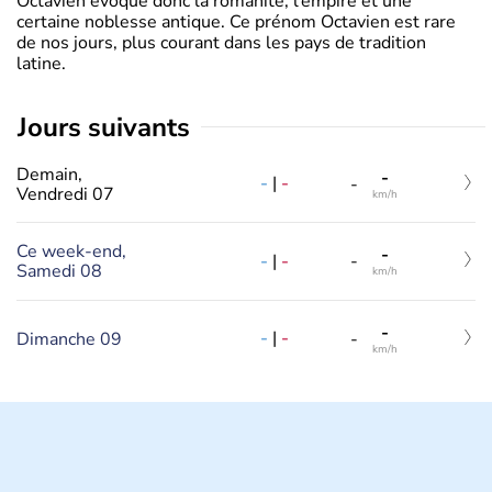
Octavien évoque donc la romanité, l’empire et une
certaine noblesse antique. Ce prénom Octavien est rare
de nos jours, plus courant dans les pays de tradition
latine.
jours suivants
Demain,
-
-
|
-
-
Vendredi 07
km/h
Ce week-end,
-
-
|
-
-
Samedi 08
km/h
-
-
|
-
Dimanche 09
-
km/h