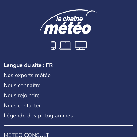
siècle que celle-ci a connu un véritable développement.
Elle se lie avec la France, le Royaume-Uni et les Etats-
Unis sur des questions de commerce et de pouvoir avant
la chute de la Monarchie absolue en 1932. Il s'agit encore
aujourd'hui d'une nation bouddhiste au régime politique
instable.
Langue du site : FR
Nos experts météo
Nous connaître
Nous rejoindre
Nous contacter
Légende des pictogrammes
METEO CONSULT