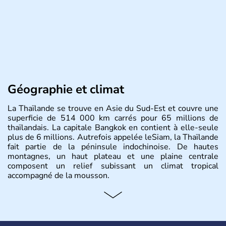
Géographie et climat
La Thaïlande se trouve en Asie du Sud-Est et couvre une
superficie de 514 000 km carrés pour 65 millions de
thaïlandais. La capitale Bangkok en contient à elle-seule
plus de 6 millions. Autrefois appelée leSiam, la Thaïlande
fait partie de la péninsule indochinoise. De hautes
montagnes, un haut plateau et une plaine centrale
composent un relief subissant un climat tropical
accompagné de la mousson.
Histoire et administration
De nombreux royaumes se sont succédés dans l'histoire
de la Thaïlande, mais c'est surtout avec les Khmers au IXe