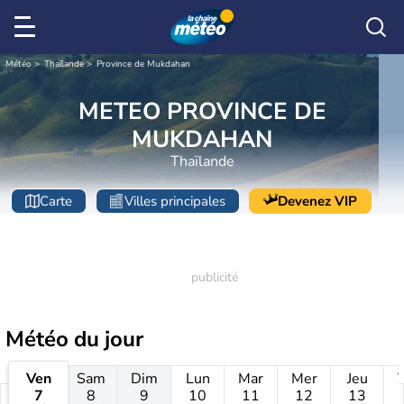
Météo
Thaïlande
Province de Mukdahan
METEO PROVINCE DE
MUKDAHAN
Thaïlande
Carte
Villes principales
Devenez VIP
Météo
du jour
Ven
Sam
Dim
Lun
Mar
Mer
Jeu
7
8
9
10
11
12
13