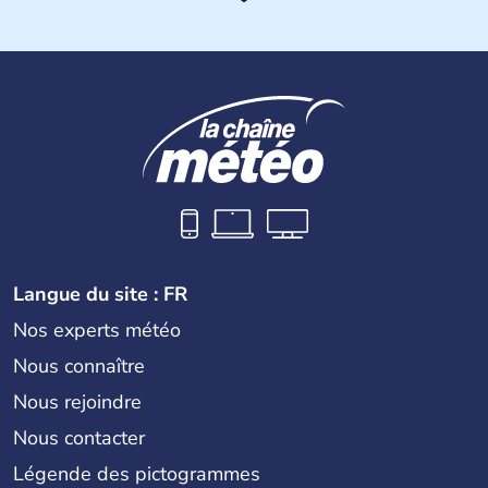
De nombreux royaumes se sont succédés dans l'histoire
de la Thaïlande, mais c'est surtout avec les Khmers au IXe
siècle que celle-ci a connu un véritable développement.
Elle se lie avec la France, le Royaume-Uni et les Etats-
Unis sur des questions de commerce et de pouvoir avant
la chute de la Monarchie absolue en 1932. Il s'agit encore
aujourd'hui d'une nation bouddhiste au régime politique
instable.
Langue du site : FR
Nos experts météo
Nous connaître
Nous rejoindre
Nous contacter
Légende des pictogrammes