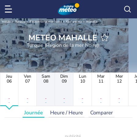
Météo
Turquie
Région de la mer Noire
Kastamonu
mahalle
METEO MAHALLE
Turquie (Région de la mer Noire)
Jeu
Ven
Sam
Dim
Lun
Mar
Mer
J
06
07
08
09
10
11
12
-
-
-
-
-
-
-
-
-
-
-
-
-
-
Journée
Heure / Heure
Comparer