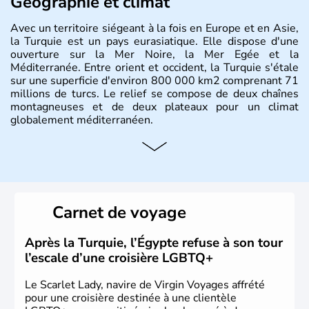
Géographie et climat
Avec un territoire siégeant à la fois en Europe et en Asie,
la Turquie est un pays eurasiatique. Elle dispose d'une
ouverture sur la Mer Noire, la Mer Egée et la
Méditerranée. Entre orient et occident, la Turquie s'étale
sur une superficie d'environ 800 000 km2 comprenant 71
millions de turcs. Le relief se compose de deux chaînes
montagneuses et de deux plateaux pour un climat
globalement méditerranéen.
Histoire et administration
La Turquie est à l'origine composée d'un peuple nomade
originaire d'Asie ayant émigré vers l'Ouest. Ces tribus
hétérogènes se sont organisées en différents royaumes
Carnet de voyage
qui constitueront en 1299 les fondations de l'Empire
ottoman. Après avoir rattaché l'Anatolie et la Thrace
orientale au territoire turc, la République est proclamée
Après la Turquie, l’Égypte refuse à son tour
le 29 octobre 1923. Ankara remplace alors Istanbul au
l’escale d’une croisière LGBTQ+
titre de capitale du pays.
Le Scarlet Lady, navire de Virgin Voyages affrété
pour une croisière destinée à une clientèle