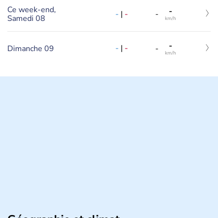
Ce week-end,
-
-
|
-
-
Samedi 08
km/h
-
-
|
-
Dimanche 09
-
km/h