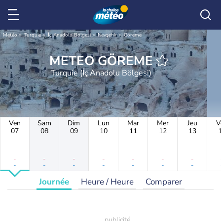
Météo
Turquie
İç Anadolu Bölgesi
Nevşehir
Göreme
METEO GÖREME
Turquie (İç Anadolu Bölgesi)
Ven
Sam
Dim
Lun
Mar
Mer
Jeu
V
07
08
09
10
11
12
13
-
-
-
-
-
-
-
-
-
-
-
-
-
-
Journée
Heure / Heure
Comparer