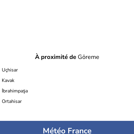
À proximité de
Göreme
Uçhisar
Kavak
İbrahimpaşa
Ortahisar
Météo France