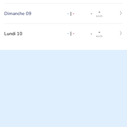
-
-
|
-
Dimanche 09
-
km/h
-
-
|
-
Lundi 10
-
km/h