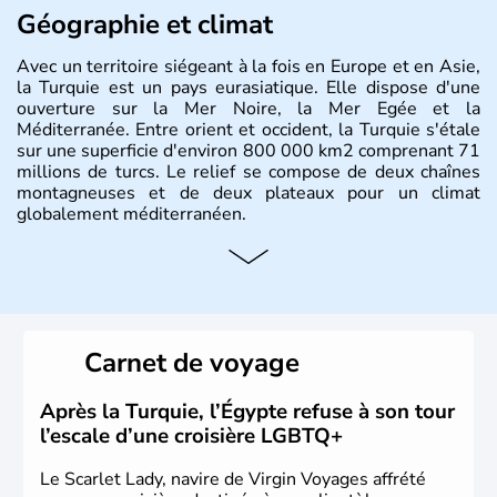
Géographie et climat
Avec un territoire siégeant à la fois en Europe et en Asie,
la Turquie est un pays eurasiatique. Elle dispose d'une
ouverture sur la Mer Noire, la Mer Egée et la
Méditerranée. Entre orient et occident, la Turquie s'étale
sur une superficie d'environ 800 000 km2 comprenant 71
millions de turcs. Le relief se compose de deux chaînes
montagneuses et de deux plateaux pour un climat
globalement méditerranéen.
Histoire et administration
La Turquie est à l'origine composée d'un peuple nomade
originaire d'Asie ayant émigré vers l'Ouest. Ces tribus
hétérogènes se sont organisées en différents royaumes
Carnet de voyage
qui constitueront en 1299 les fondations de l'Empire
ottoman. Après avoir rattaché l'Anatolie et la Thrace
orientale au territoire turc, la République est proclamée
Après la Turquie, l’Égypte refuse à son tour
le 29 octobre 1923. Ankara remplace alors Istanbul au
l’escale d’une croisière LGBTQ+
titre de capitale du pays.
Le Scarlet Lady, navire de Virgin Voyages affrété