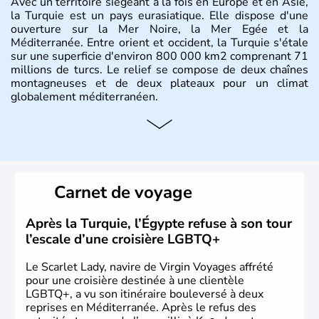
Avec un territoire siégeant à la fois en Europe et en Asie,
la Turquie est un pays eurasiatique. Elle dispose d'une
ouverture sur la Mer Noire, la Mer Egée et la
Méditerranée. Entre orient et occident, la Turquie s'étale
sur une superficie d'environ 800 000 km2 comprenant 71
millions de turcs. Le relief se compose de deux chaînes
montagneuses et de deux plateaux pour un climat
globalement méditerranéen.
Histoire et administration
La Turquie est à l'origine composée d'un peuple nomade
originaire d'Asie ayant émigré vers l'Ouest. Ces tribus
hétérogènes se sont organisées en différents royaumes
Carnet de voyage
qui constitueront en 1299 les fondations de l'Empire
ottoman. Après avoir rattaché l'Anatolie et la Thrace
orientale au territoire turc, la République est proclamée
Après la Turquie, l’Égypte refuse à son tour
le 29 octobre 1923. Ankara remplace alors Istanbul au
l’escale d’une croisière LGBTQ+
titre de capitale du pays.
Le Scarlet Lady, navire de Virgin Voyages affrété
pour une croisière destinée à une clientèle
LGBTQ+, a vu son itinéraire bouleversé à deux
reprises en Méditerranée. Après le refus des