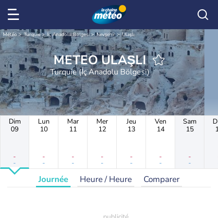
Météo
Turquie
İç Anadolu Bölgesi
Nevşehir
Ulaşlı
METEO ULAŞLI
Turquie (İç Anadolu Bölgesi)
Dim
Lun
Mar
Mer
Jeu
Ven
Sam
D
09
10
11
12
13
14
15
-
-
-
-
-
-
-
-
-
-
-
-
-
-
Journée
Heure / Heure
Comparer