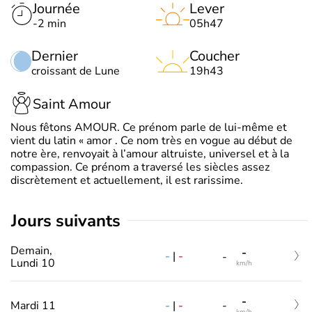
Journée
Lever
-2 min
05h47
Dernier
Coucher
croissant de Lune
19h43
Saint Amour
Nous fêtons AMOUR. Ce prénom parle de lui-même et
vient du latin « amor . Ce nom très en vogue au début de
notre ère, renvoyait à l’amour altruiste, universel et à la
compassion. Ce prénom a traversé les siècles assez
discrètement et actuellement, il est rarissime.
jours suivants
Demain,
-
-
|
-
-
Lundi 10
km/h
-
-
|
-
Mardi 11
-