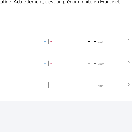
latine. Actuellement, c’est un prénom mixte en France et
-
|
-
-
-
km/h
-
|
-
-
-
km/h
-
|
-
-
-
km/h