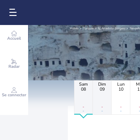
Météo
Turquie
İç Anadolu Bölgesi
Nevşeh
Accueil
Radar
Sam
Dim
Lun
M
08
09
10
1
Se connecter
-
-
-
-
-
-