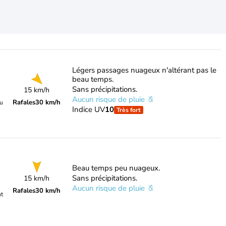
Légers passages nuageux n'altérant pas le
beau temps.
Sans précipitations.
15 km/h
Aucun risque de pluie
Rafales
30 km/h
du
Indice UV
10
Très fort
Beau temps peu nuageux.
Sans précipitations.
15 km/h
Aucun risque de pluie
Rafales
30 km/h
nt