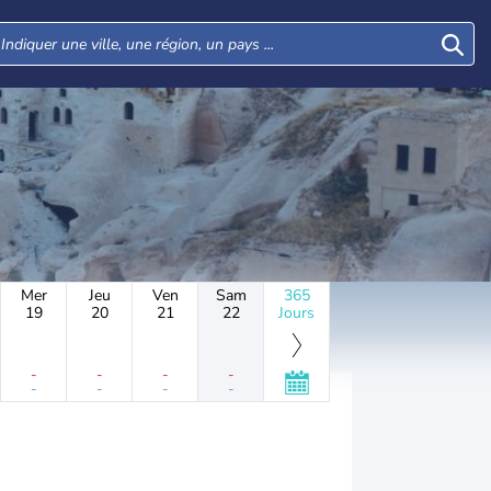
Mer
Jeu
Ven
Sam
365
19
20
21
22
Jours
-
-
-
-
-
-
-
-