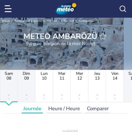
Météo
Turquie
Région de la mer Noire
Karabük
Ambarözü
METEO AMBARÖZÜ
Turquie (Région de la mer Noire)
Sam
Dim
Lun
Mar
Mer
Jeu
Ven
S
08
09
10
11
12
13
14
-
-
-
-
-
-
-
-
-
-
-
-
-
-
Journée
Heure / Heure
Comparer