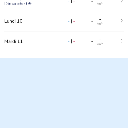
-
|
-
-
Dimanche 09
km/h
-
-
|
-
Lundi 10
-
km/h
-
-
|
-
Mardi 11
-
km/h