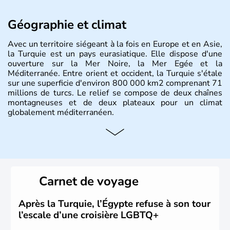
Géographie et climat
Avec un territoire siégeant à la fois en Europe et en Asie,
la Turquie est un pays eurasiatique. Elle dispose d'une
ouverture sur la Mer Noire, la Mer Egée et la
Méditerranée. Entre orient et occident, la Turquie s'étale
sur une superficie d'environ 800 000 km2 comprenant 71
millions de turcs. Le relief se compose de deux chaînes
montagneuses et de deux plateaux pour un climat
globalement méditerranéen.
Histoire et administration
La Turquie est à l'origine composée d'un peuple nomade
originaire d'Asie ayant émigré vers l'Ouest. Ces tribus
hétérogènes se sont organisées en différents royaumes
Carnet de voyage
qui constitueront en 1299 les fondations de l'Empire
ottoman. Après avoir rattaché l'Anatolie et la Thrace
orientale au territoire turc, la République est proclamée
Après la Turquie, l’Égypte refuse à son tour
le 29 octobre 1923. Ankara remplace alors Istanbul au
l’escale d’une croisière LGBTQ+
titre de capitale du pays.