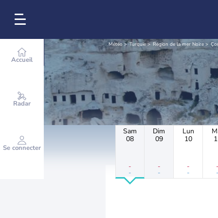
Météo
Turquie
Région de la mer Noire
Ço
Accueil
Radar
Sam
Dim
Lun
M
08
09
10
1
Se connecter
-
-
-
-
-
-