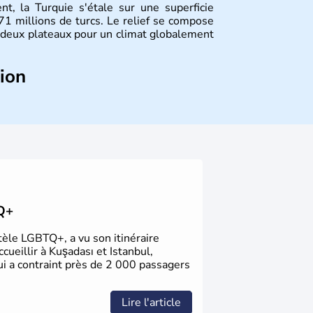
nt, la Turquie s'étale sur une superficie
 millions de turcs. Le relief se compose
deux plateaux pour un climat globalement
tion
d'un peuple nomade originaire d'Asie ayant
érogènes se sont organisées en différents
les fondations de l'Empire ottoman. Après
 orientale au territoire turc, la République
nkara remplace alors Istanbul au titre de
TQ+
ntèle LGBTQ+, a vu son itinéraire
ueillir à Kuşadası et Istanbul,
ui a contraint près de 2 000 passagers
Lire l'article