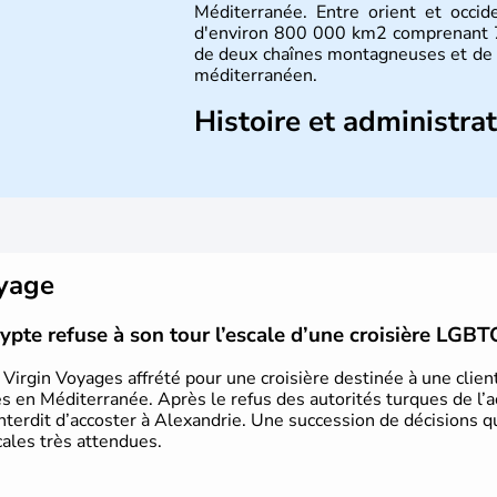
Méditerranée. Entre orient et occide
d'environ 800 000 km2 comprenant 71
de deux chaînes montagneuses et de 
méditerranéen.
Histoire et administra
La Turquie est à l'origine composée 
émigré vers l'Ouest. Ces tribus hét
royaumes qui constitueront en 1299 
avoir rattaché l'Anatolie et la Thrace
est proclamée le 29 octobre 1923. A
capitale du pays.
oyage
gypte refuse à son tour l’escale d’une croisière LGB
e Virgin Voyages affrété pour une croisière destinée à une clie
 en Méditerranée. Après le refus des autorités turques de l’acc
interdit d’accoster à Alexandrie. Une succession de décisions q
cales très attendues.