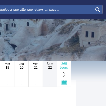
Mer
Jeu
Ven
Sam
365
19
20
21
22
Jours
-
-
-
-
-
-
-
-