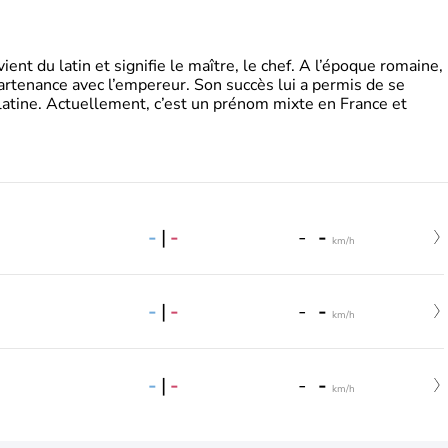
t du latin et signifie le maître, le chef. A l’époque romaine,
partenance avec l’empereur. Son succès lui a permis de se
latine. Actuellement, c’est un prénom mixte en France et
-
|
-
-
-
km/h
-
|
-
-
-
km/h
-
|
-
-
-
km/h