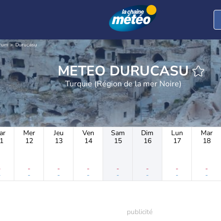
rum
Durucasu
METEO DURUCASU
Turquie (Région de la mer Noire)
ar
Mer
Jeu
Ven
Sam
Dim
Lun
Mar
1
12
13
14
15
16
17
18
-
-
-
-
-
-
-
-
-
-
-
-
-
-
-
-